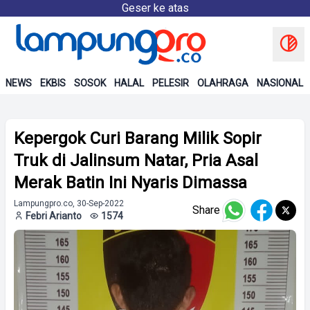
Geser ke atas
NEWS
EKBIS
SOSOK
HALAL
PELESIR
OLAHRAGA
NASIONAL
Kepergok Curi Barang Milik Sopir
Truk di Jalinsum Natar, Pria Asal
Merak Batin Ini Nyaris Dimassa
Lampungpro.co, 30-Sep-2022
Share
Febri Arianto
1574