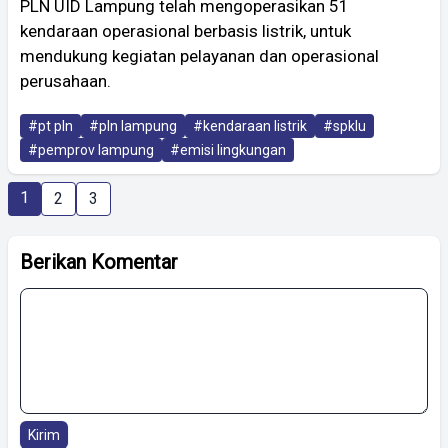
PLN UID Lampung telah mengoperasikan 51
kendaraan operasional berbasis listrik, untuk
mendukung kegiatan pelayanan dan operasional
perusahaan.
#pt pln
#pln lampung
#kendaraan listrik
#spklu
#pemprov lampung
#emisi lingkungan
1
2
3
Berikan Komentar
Kirim