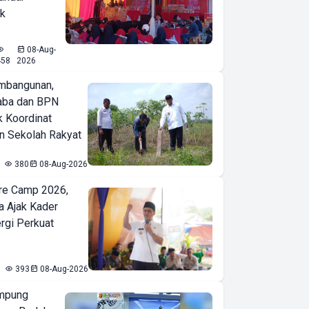
ak
08-Aug-
458
2026
mbangunan,
aba dan BPN
k Koordinat
 Sekolah Rakyat
380
08-Aug-2026
re Camp 2026,
a Ajak Kader
ergi Perkuat
393
08-Aug-2026
mpung