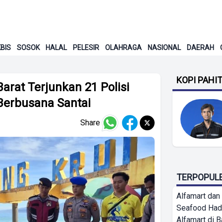
BIS
SOSOK
HALAL
PELESIR
OLAHRAGA
NASIONAL
DAERAH
KOPI PAHI
Barat Terjunkan 21 Polisi
Berbusana Santai
Share
TERPOPUL
Alfamart dan
Seafood Had
Alfamart di 