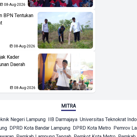
08-Aug-2026
n BPN Tentukan
t
08-Aug-2026
jak Kader
unan Daerah
08-Aug-2026
MITRA
eknik Negeri Lampung
IIB Darmajaya
Universitas Teknokrat Ind
ung
DPRD Kota Bandar Lampung
DPRD Kota Metro
Pemrov L
awaran
Pemkab Lampung Tengah
Pemkot Kota Metro
Pemkab 