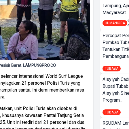
Lampung, Aj
Masyarakat...
HUMANIORA
Percepat Pe
Pemkab Tub
Tentukan Titi
Pembangunan
ng Pesisir Barat. LAMPUNGPRO.CO
TUBABA
elancar internasional World Surf League
Aisyiyah Cad
nyiagakan 21 personel Polisi Turis yang
Bupati Tubab
ampilan santai. Ini demi memberikan rasa
Aisyiyah Sin
ra.
Program...
akan, unit Polisi Turis akan disebar di
TUBABA
ba, khususnya kawasan Pantai Tanjung Setia
. Unit ini terdiri dari 21 personel dan dua
RSUDAM La