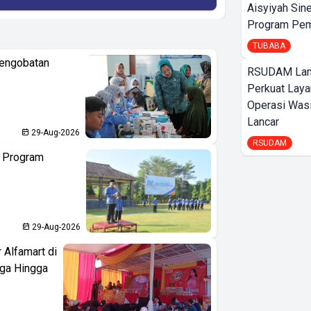
Aisyiyah Sin
Program Pem
TUBABA
Pengobatan
RSUDAM La
Perkuat Laya
Operasi Wasi
Lancar
29-Aug-2026
RSUDAM
n Program
29-Aug-2026
 Alfamart di
aga Hingga