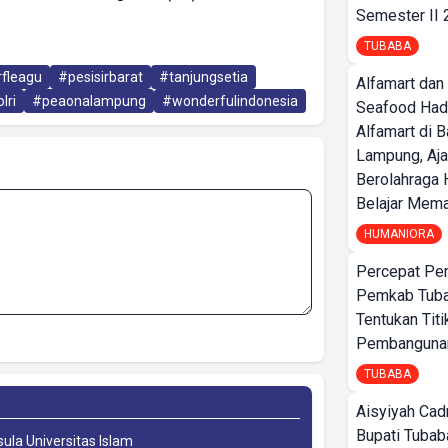
Semester II
TUBABA
fleagu
#pesisirbarat
#tanjungsetia
Alfamart dan
lri
#peaonalampung
#wonderfulindonesia
Seafood Had
Alfamart di 
Lampung, Aj
Berolahraga 
Belajar Mem
HUMANIORA
Percepat Pe
Pemkab Tub
Tentukan Titi
Pembangunan
TUBABA
Aisyiyah Cad
Bupati Tubab
sula Universitas Islam