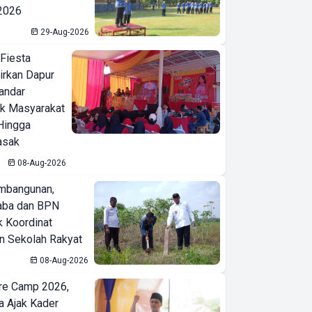
 2026
29-Aug-2026
 Fiesta
irkan Dapur
Bandar
ak Masyarakat
Hingga
asak
08-Aug-2026
mbangunan,
aba dan BPN
k Koordinat
 Sekolah Rakyat
08-Aug-2026
re Camp 2026,
a Ajak Kader