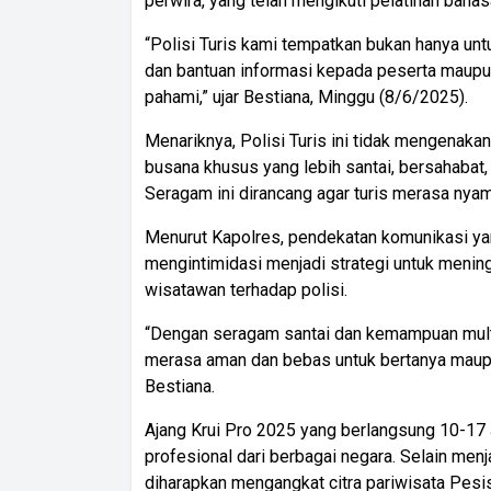
perwira, yang telah mengikuti pelatihan bahasa
“Polisi Turis kami tempatkan bukan hanya un
dan bantuan informasi kepada peserta maupu
pahami,” ujar Bestiana, Minggu (8/6/2025).
Menariknya, Polisi Turis ini tidak mengenaka
busana khusus yang lebih santai, bersahabat,
Seragam ini dirancang agar turis merasa nyam
Menurut Kapolres, pendekatan komunikasi yan
mengintimidasi menjadi strategi untuk meni
wisatawan terhadap polisi.
“Dengan seragam santai dan kemampuan multi
merasa aman dan bebas untuk bertanya maupu
Bestiana.
Ajang Krui Pro 2025 yang berlangsung 10-17 Ju
profesional dari berbagai negara. Selain menja
diharapkan mengangkat citra pariwisata Pesisir