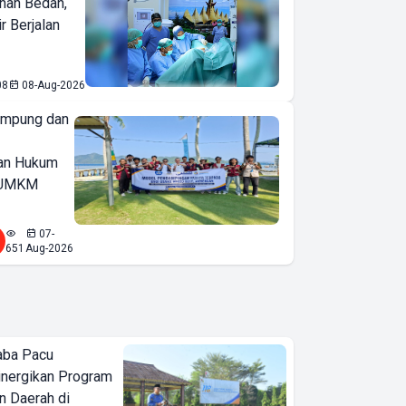
nan Bedah,
r Berjalan
08
08-Aug-2026
ampung dan
an Hukum
u UMKM
07-
651
Aug-2026
aba Pacu
inergikan Program
 Daerah di