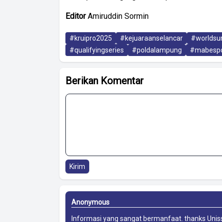
Editor
Amiruddin Sormin
#kruipro2025
#kejuaraanselancar
#worldsur
#qualifyingseries
#poldalampung
#mabespo
Berikan Komentar
Kirim
Anonymous
Informasi yang sangat bermanfaat. thanks
Unis