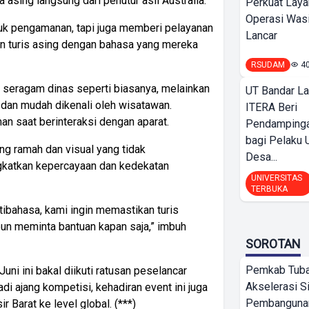
 asing langsung dari penutur asli Australia.
Perkuat Laya
Operasi Wasi
tuk pengamanan, tapi juga memberi pelayanan
Lancar
n turis asing dengan bahasa yang mereka
RSUDAM
4
n seragam dinas seperti biasanya, melainkan
UT Bandar L
 dan mudah dikenali oleh wisatawan.
ITERA Beri
an saat berinteraksi dengan aparat.
Pendamping
bagi Pelak
g ramah dan visual yang tidak
Desa...
ngkatkan kepercayaan dan kedekatan
UNIVERSITAS
TERBUKA
bahasa, kami ingin memastikan turis
n meminta bantuan kapan saja,” imbuh
SOROTAN
Pemkab Tub
ni ini bakal diikuti ratusan peselancar
Akselerasi S
di ajang kompetisi, kehadiran event ini juga
Pembangunan
 Barat ke level global. (***)