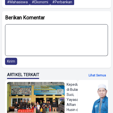
#Mahasiswa
#Ekonomi
#Perbankan
Berikan Komentar
Kirim
ARTIKEL TERKAIT
Lihat Semua
Kepedulian
di Bulan
Suci,
Yayasan
Alfian
Husin dan