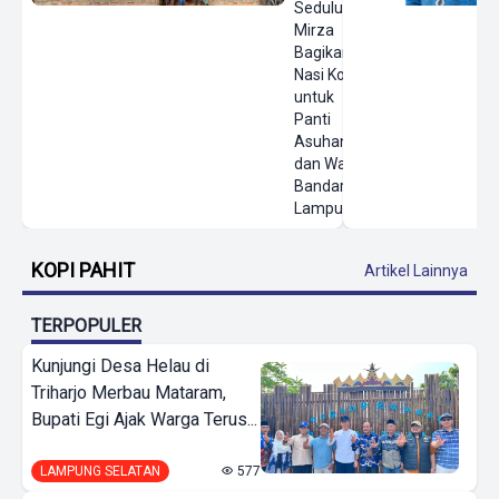
Sedulur
Mirza
Bagikan
Nasi Kotak
untuk
Panti
Asuhan
dan Warga
Bandar
Lampung
KOPI PAHIT
Artikel Lainnya
TERPOPULER
Kunjungi Desa Helau di
Triharjo Merbau Mataram,
Bupati Egi Ajak Warga Terus...
LAMPUNG SELATAN
577