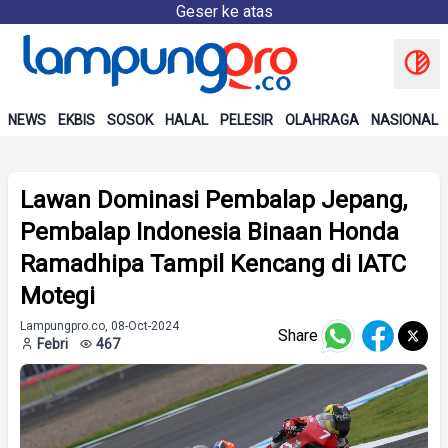
Geser ke atas
NEWS
EKBIS
SOSOK
HALAL
PELESIR
OLAHRAGA
NASIONAL
Lawan Dominasi Pembalap Jepang,
Pembalap Indonesia Binaan Honda
Ramadhipa Tampil Kencang di IATC
Motegi
Lampungpro.co, 08-Oct-2024
Share
Febri
467