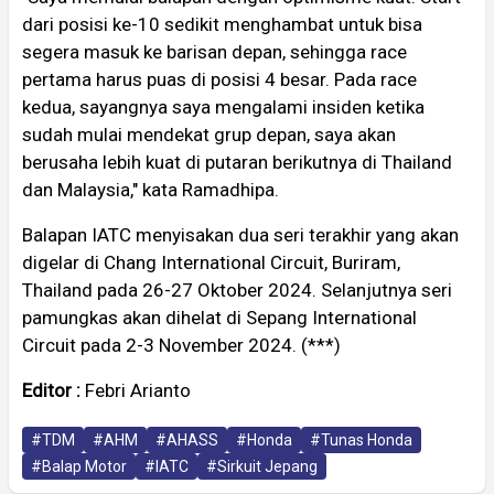
dari posisi ke-10 sedikit menghambat untuk bisa
segera masuk ke barisan depan, sehingga race
pertama harus puas di posisi 4 besar. Pada race
kedua, sayangnya saya mengalami insiden ketika
sudah mulai mendekat grup depan, saya akan
berusaha lebih kuat di putaran berikutnya di Thailand
dan Malaysia," kata Ramadhipa.
Balapan IATC menyisakan dua seri terakhir yang akan
digelar di Chang International Circuit, Buriram,
Thailand pada 26-27 Oktober 2024. Selanjutnya seri
pamungkas akan dihelat di Sepang International
Circuit pada 2-3 November 2024. (***)
Editor :
Febri Arianto
#TDM
#AHM
#AHASS
#Honda
#Tunas Honda
#Balap Motor
#IATC
#Sirkuit Jepang