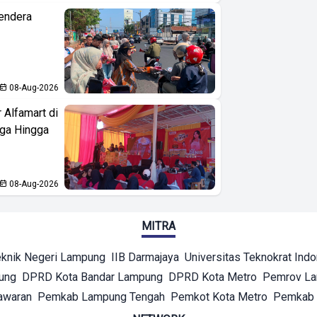
endera
08-Aug-2026
 Alfamart di
aga Hingga
08-Aug-2026
MITRA
eknik Negeri Lampung
IIB Darmajaya
Universitas Teknokrat Ind
ung
DPRD Kota Bandar Lampung
DPRD Kota Metro
Pemrov L
awaran
Pemkab Lampung Tengah
Pemkot Kota Metro
Pemkab 