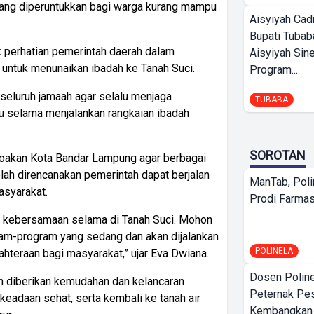
ang diperuntukkan bagi warga kurang mampu
Aisyiyah Cad
Bupati Tubab
 perhatian pemerintah daerah dalam
Aisyiyah Sin
ntuk menunaikan ibadah ke Tanah Suci.
Program...
seluruh jamaah agar selalu menjaga
TUBABA
 selama menjalankan rangkaian ibadah
SOROTAN
ndoakan Kota Bandar Lampung agar berbagai
ah direncanakan pemerintah dapat berjalan
ManTab, Poli
asyarakat.
Prodi Farmas
a kebersamaan selama di Tanah Suci. Mohon
am-program yang sedang dan akan dijalankan
POLINELA
ahteraan bagi masyarakat,” ujar Eva Dwiana.
Dosen Polin
ah diberikan kemudahan dan kelancaran
Peternak Pe
eadaan sehat, serta kembali ke tanah air
Kembangkan