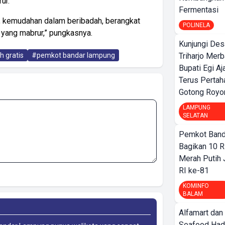
ur.
Fermentasi
, kemudahan dalam beribadah, berangkat
POLINELA
h yang mabrur,” pungkasnya.
Kunjungi Des
Triharjo Mer
 gratis
#pemkot bandar lampung
Bupati Egi A
Terus Pertah
Gotong Royo
LAMPUNG
SELATAN
Pemkot Band
Bagikan 10 R
Merah Putih
RI ke-81
KOMINFO
BALAM
Alfamart dan
Seafood Had