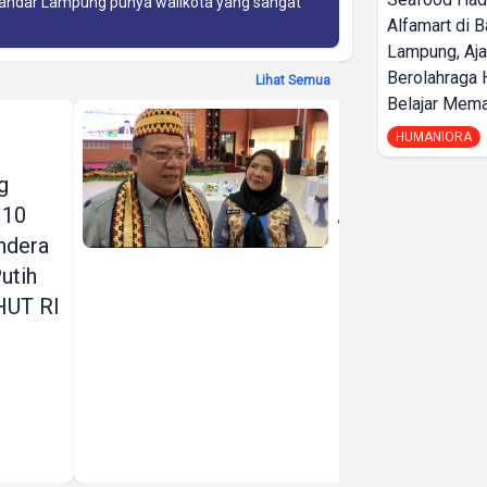
 Bandar Lampung punya walikota yang sangat
Alfamart di 
Lampung, Aj
Berolahraga 
Lihat Semua
Belajar Mem
Komisi VIII
HUMANIORA
DPR RI Siap
g
Perjuangkan
 10
Aspirasi
ndera
Pemkot
utih
Bandar
HUT RI
Lampung,
Penanganan
Banjir Jadi
Prioritas