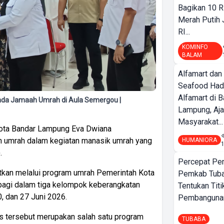
Bagikan 10 R
Merah Putih
RI...
KOMINFO
BALAM
Alfamart dan
Seafood Had
Alfamart di 
da Jamaah Umrah di Aula Semergou |
Lampung, Aj
Masyarakat...
ota Bandar Lampung Eva Dwiana
 umrah dalam kegiatan manasik umrah yang
HUMANIORA
.
Percepat Pe
tkan melalui program umrah Pemerintah Kota
Pemkab Tub
bagi dalam tiga kelompok keberangkatan
Tentukan Titi
0, dan 27 Juni 2026.
Pembangunan
s tersebut merupakan salah satu program
TUBABA