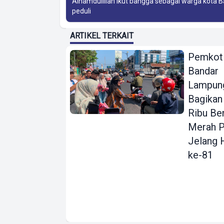
Alhamdulillah ikut bangga sebagai warga kota
peduli
ARTIKEL TERKAIT
Pemkot
Bandar
Lampun
Bagikan
Ribu Be
Merah P
Jelang 
ke-81