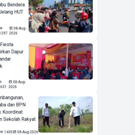
ibu Bendera
 Jelang HUT
08-Aug-
1297
2026
 Fiesta
irkan Dapur
Bandar
ak
08-Aug-
1631
2026
mbangunan,
aba dan BPN
k Koordinat
 Sekolah Rakyat
1435
08-Aug-2026