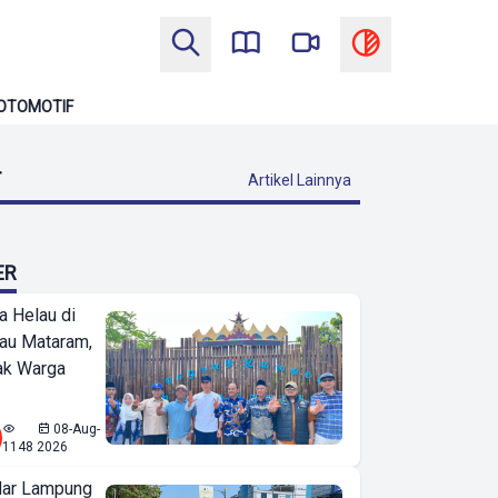
OTOMOTIF
T
Artikel Lainnya
ER
a Helau di
bau Mataram,
jak Warga
08-Aug-
1148
2026
ar Lampung