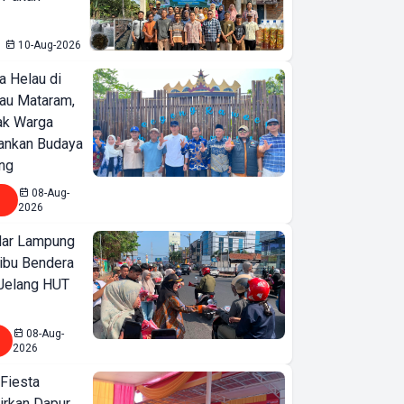
10-Aug-2026
a Helau di
bau Mataram,
jak Warga
ankan Budaya
ng
08-Aug-
2026
ar Lampung
ibu Bendera
 Jelang HUT
08-Aug-
2026
 Fiesta
irkan Dapur