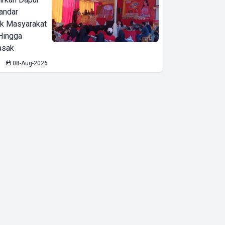
Bandar
ak Masyarakat
Hingga
asak
Pemkot
08-Aug-2026
Bandar
Lampung
Dukung
Lampung
Financial
Festival
2026,
Tingkatkan
Literasi
Keuangan
Warga