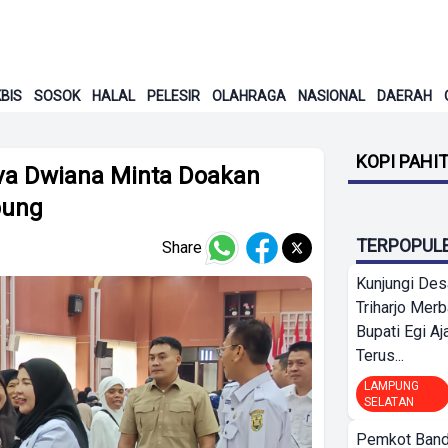
BIS
SOSOK
HALAL
PELESIR
OLAHRAGA
NASIONAL
DAERAH
KOPI PAHI
va Dwiana Minta Doakan
pung
TERPOPUL
Share
Kunjungi Des
Triharjo Mer
Bupati Egi A
Terus...
LAMPUNG
SELATAN
Pemkot Band