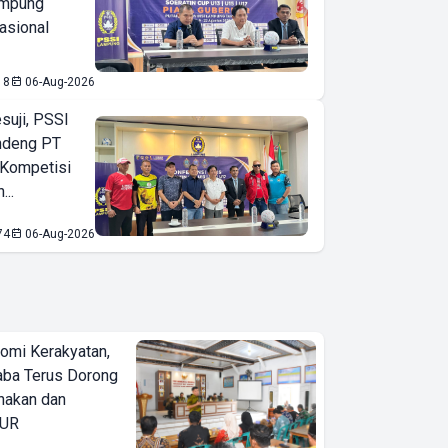
ampung
asional
18
06-Aug-2026
suji, PSSI
ndeng PT
 Kompetisi
...
74
06-Aug-2026
omi Kerakyatan,
ba Terus Dorong
nakan dan
KUR