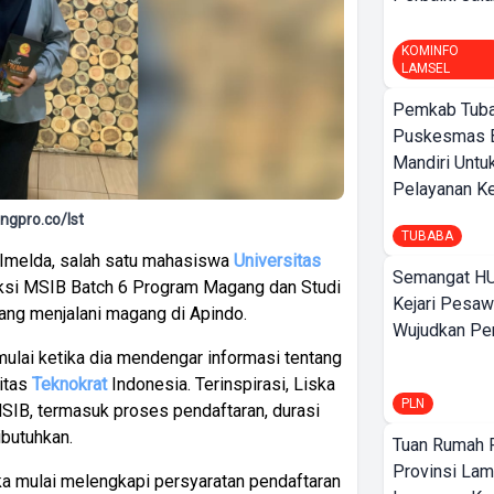
KOMINFO
LAMSEL
Pemkab Tuba
Puskesmas 
Mandiri Untu
Pelayanan Ke
ngpro.co/Ist
TUBABA
Imelda, salah satu mahasiswa
Universitas
Semangat HU
eksi MSIB Batch 6 Program Magang dan Studi
Kejari Pesaw
dang menjalani magang di Apindo.
Wujudkan Per
ulai ketika dia mendengar informasi tentang
itas
Teknokrat
Indonesia. Terinspirasi, Liska
PLN
 MSIB, termasuk proses pendaftaran, durasi
ibutuhkan.
Tuan Rumah P
Provinsi Lam
ka mulai melengkapi persyaratan pendaftaran