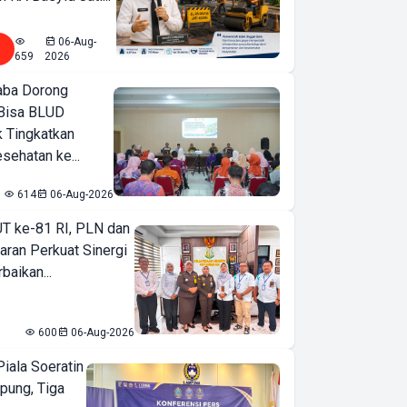
06-Aug-
659
2026
ba Dorong
Bisa BLUD
k Tingkatkan
sehatan ke...
614
06-Aug-2026
T ke-81 RI, PLN dan
aran Perkuat Sinergi
baikan...
600
06-Aug-2026
iala Soeratin
pung, Tiga