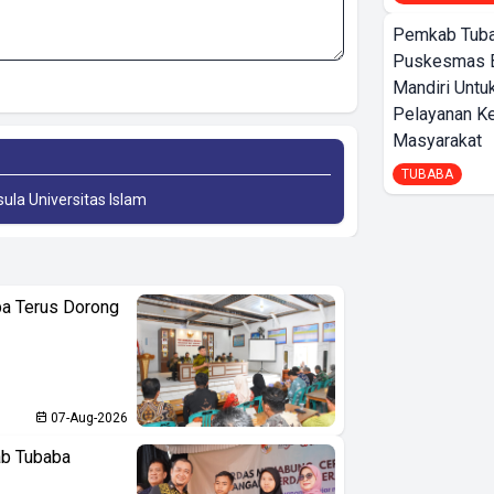
Pemkab Tuba
Puskesmas 
Mandiri Untu
Pelayanan K
Masyarakat
TUBABA
sula Universitas Islam
ba Terus Dorong
07-Aug-2026
ab Tubaba