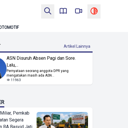
OTOMOTIF
T
Artikel Lainnya
ASN Disuruh Absen Pagi dan Sore.
Lalu,...
Pernyataan seorang anggota DPR yang
mengatakan masih ada ASN...
11963
ER
Miliar, Pemkab
atan Segera
n RA Basyid Jati...