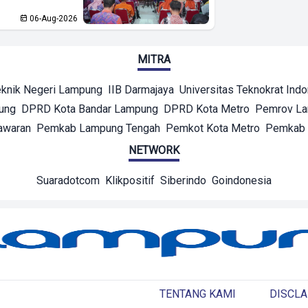
06-Aug-2026
MITRA
eknik Negeri Lampung
IIB Darmajaya
Universitas Teknokrat Ind
ung
DPRD Kota Bandar Lampung
DPRD Kota Metro
Pemrov L
awaran
Pemkab Lampung Tengah
Pemkot Kota Metro
Pemkab 
NETWORK
Suaradotcom
Klikpositif
Siberindo
Goindonesia
TENTANG KAMI
DISCLA