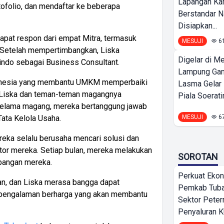
Lapangan K
rtofolio, dan mendaftar ke beberapa
Berstandar N
Disiapkan...
dapat respon dari empat Mitra, termasuk
MESUJI
6
. Setelah mempertimbangkan, Liska
Digelar di Me
ndo sebagai Business Consultant.
Lampung Ga
onesia yang membantu UMKM memperbaiki
Lasma Gelar
, Liska dan teman-teman magangnya
Piala Soeratin
Selama magang, mereka bertanggung jawab
ata Kelola Usaha.
MESUJI
6
ka selalu berusaha mencari solusi dan
tor mereka. Setiap bulan, mereka melakukan
SOROTAN
bangan mereka.
Perkuat Ekon
an, dan Liska merasa bangga dapat
Pemkab Tuba
pengalaman berharga yang akan membantu
Sektor Peter
Penyaluran 