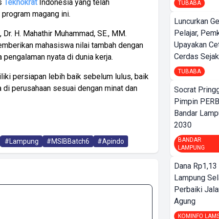
as
Teknokrat
Indonesia yang telah
TUBABA
 program magang ini.
Luncurkan G
Pelajar, Pem
, Dr. H. Mahathir Muhammad, SE., MM.
Upayakan Ce
emberikan mahasiswa nilai tambah dengan
Cerdas Sejak
a pengalaman nyata di dunia kerja.
TUBABA
ki persiapan lebih baik sebelum lulus, baik
 di perusahaan sesuai dengan minat dan
Socrat Pring
Pimpin PERB
Bandar Lamp
2030
BANDAR
#Lampung
#MSIBBatch6
#Apindo
LAMPUNG
Dana Rp1,13 
Lampung Sel
Perbaiki Jala
Agung
KOMINFO LAM