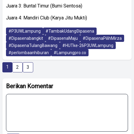
Juara 3: Buntal Timur (Bumi Sentosa)
Juara 4: Mandiri Club (Karya Jitu Mukti)
#P3UWLampung
#TambakUdangÐipasena
#Dipasenabangkit
#DipasenaMaju
#DipasenaPilihMirza
#DipasenaTulangBawang
#HUTke-26P3UWLampung
#perlombaanhiburan
#Lampungpro.co
1
2
3
Berikan Komentar