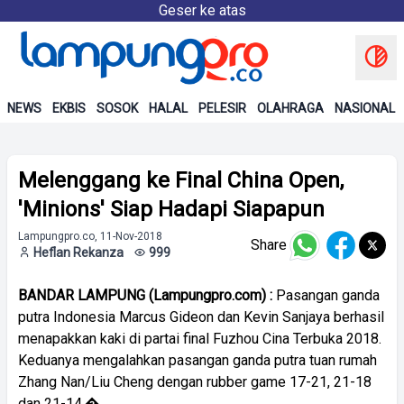
Geser ke atas
NEWS
EKBIS
SOSOK
HALAL
PELESIR
OLAHRAGA
NASIONAL
Melenggang ke Final China Open,
'Minions' Siap Hadapi Siapapun
Lampungpro.co, 11-Nov-2018
Share
Heflan Rekanza
999
BANDAR LAMPUNG (Lampungpro.com) :
Pasangan ganda
putra Indonesia Marcus Gideon dan Kevin Sanjaya berhasil
menapakkan kaki di partai final Fuzhou Cina Terbuka 2018.
Keduanya mengalahkan pasangan ganda putra tuan rumah
Zhang Nan/Liu Cheng dengan rubber game 17-21, 21-18
dan 21-14.�