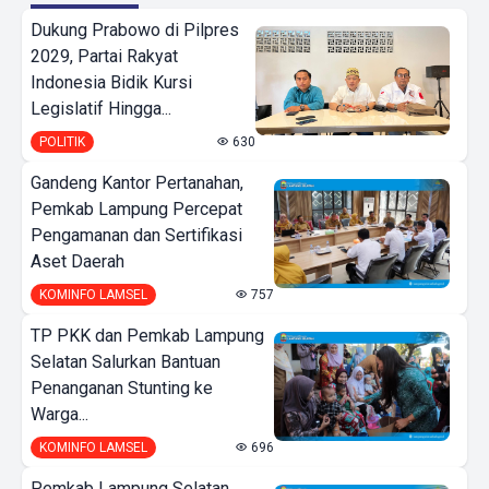
Dukung Prabowo di Pilpres
2029, Partai Rakyat
Indonesia Bidik Kursi
Legislatif Hingga...
POLITIK
630
Gandeng Kantor Pertanahan,
Pemkab Lampung Percepat
Pengamanan dan Sertifikasi
Aset Daerah
KOMINFO LAMSEL
757
TP PKK dan Pemkab Lampung
Selatan Salurkan Bantuan
Penanganan Stunting ke
Warga...
KOMINFO LAMSEL
696
Pemkab Lampung Selatan