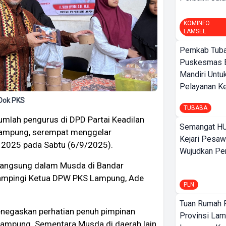
KOMINFO
LAMSEL
Pemkab Tuba
Puskesmas 
Mandiri Untu
Pelayanan Ke
Dok PKS
TUBABA
mlah pengurus di DPD Partai Keadilan
Semangat HU
 Lampung, serempat menggelar
Kejari Pesaw
2025 pada Sabtu (6/9/2025).
Wujudkan Per
 langsung dalam Musda di Bandar
dampingi Ketua DPW PKS Lampung, Ade
PLN
Tuan Rumah P
enegaskan perhatian penuh pimpinan
Provinsi Lam
 Lampung. Sementara Musda di daerah lain