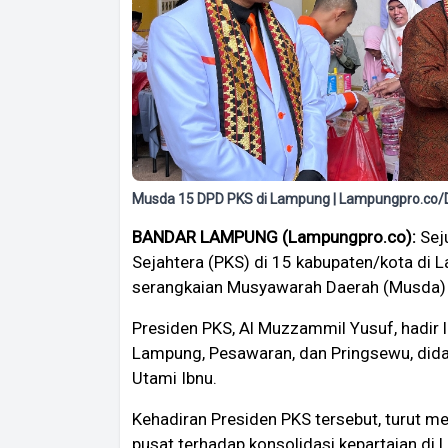
Musda 15 DPD PKS di Lampung | Lampungpro.co/
BANDAR LAMPUNG (Lampungpro.co):
Seju
Sejahtera (PKS) di 15 kabupaten/kota di
serangkaian Musyawarah Daerah (Musda) 
Presiden PKS, Al Muzzammil Yusuf, hadir
Lampung, Pesawaran, dan Pringsewu, di
Utami Ibnu.
Kehadiran Presiden PKS tersebut, turut m
pusat terhadap konsolidasi kepartaian di