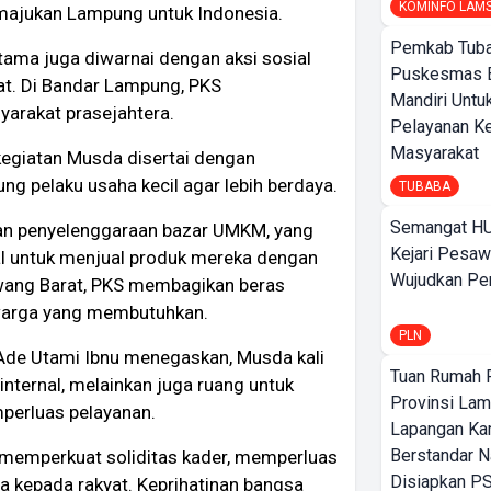
KOMINFO LAM
ajukan Lampung untuk Indonesia.
Pemkab Tuba
rtama juga diwarnai dengan aksi sosial
Puskesmas 
t. Di Bandar Lampung, PKS
Mandiri Untu
arakat prasejahtera.
Pelayanan K
Masyarakat
egiatan Musda disertai dengan
 pelaku usaha kecil agar lebih berdaya.
TUBABA
Semangat HU
ngan penyelenggaraan bazar UMKM, yang
Kejari Pesaw
al untuk menjual produk mereka dengan
Wujudkan Per
awang Barat, PKS membagikan beras
 warga yang membutuhkan.
PLN
Ade Utami Ibnu menegaskan, Musda kali
Tuan Rumah P
internal, melainkan juga ruang untuk
Provinsi Lam
perluas pelayanan.
Lapangan K
Berstandar N
emperkuat soliditas kader, memperluas
Disiapkan PS
a kepada rakyat. Keprihatinan bangsa