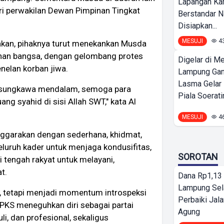
Lapangan K
ri perwakilan Dewan Pimpinan Tingkat
Berstandar N
Disiapkan...
MESUJI
4
akan, pihaknya turut menekankan Musda
atinan bangsa, dengan gelombang protes
Digelar di Me
enelan korban jiwa.
Lampung Ga
Lasma Gelar
a sungkawa mendalam, semoga para
Piala Soeratin
ang syahid di sisi Allah SWT," kata Al
MESUJI
4
nggarakan dengan sederhana, khidmat,
luruh kader untuk menjaga kondusifitas,
SOROTAN
i tengah rakyat untuk melayani,
t.
Dana Rp1,13 
Lampung Sel
n, tetapi menjadi momentum introspeksi
Perbaiki Jala
PKS meneguhkan diri sebagai partai
Agung
li, dan profesional, sekaligus