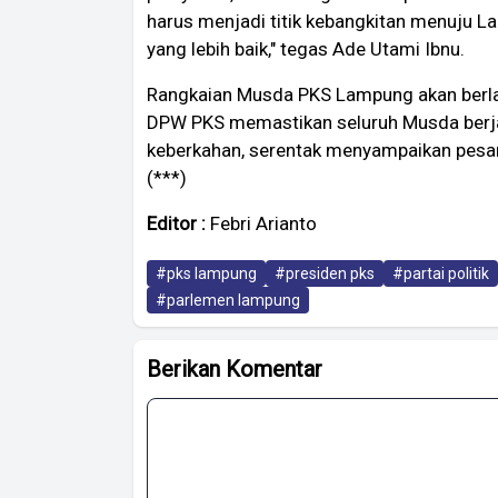
harus menjadi titik kebangkitan menuju L
yang lebih baik," tegas Ade Utami Ibnu.
Rangkaian Musda PKS Lampung akan berlan
DPW PKS memastikan seluruh Musda berja
keberkahan, serentak menyampaikan pesan
(***)
Editor :
Febri Arianto
#pks lampung
#presiden pks
#partai politik
#parlemen lampung
Berikan Komentar