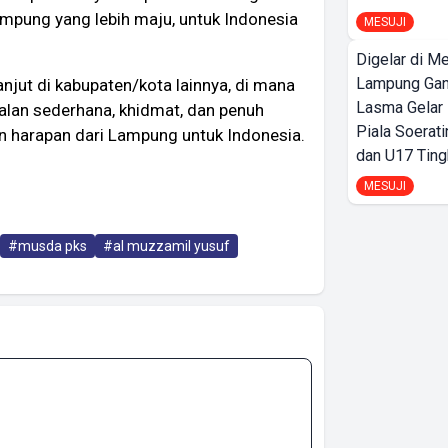
ampung yang lebih maju, untuk Indonesia
MESUJI
Digelar di Me
Lampung Ga
jut di kabupaten/kota lainnya, di mana
Lasma Gelar
lan sederhana, khidmat, dan penuh
Piala Soerati
 harapan dari Lampung untuk Indonesia.
dan U17 Ting
MESUJI
#musda pks
#al muzzamil yusuf