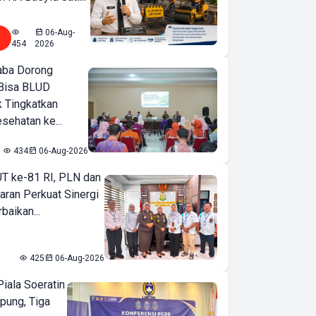
06-Aug-
454
2026
ba Dorong
Bisa BLUD
k Tingkatkan
sehatan ke...
434
06-Aug-2026
T ke-81 RI, PLN dan
aran Perkuat Sinergi
baikan...
425
06-Aug-2026
iala Soeratin
pung, Tiga