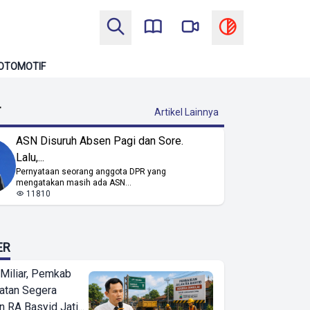
OTOMOTIF
T
Artikel Lainnya
ASN Disuruh Absen Pagi dan Sore.
Lalu,...
Pernyataan seorang anggota DPR yang
mengatakan masih ada ASN...
11810
ER
Miliar, Pemkab
atan Segera
n RA Basyid Jati...