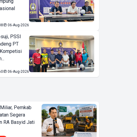
ampung
asional
38
06-Aug-2026
suji, PSSI
ndeng PT
 Kompetisi
...
60
06-Aug-2026
Miliar, Pemkab
atan Segera
n RA Basyid Jati