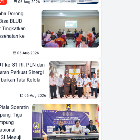
SEL
06-Aug-2026
ba Dorong
Bisa BLUD
k Tingkatkan
esehatan ke
06-Aug-2026
T ke-81 RI, PLN dan
aran Perkuat Sinergi
baikan Tata Kelola
06-Aug-2026
iala Soeratin
pung, Tiga
ampung
asional
SI Mesuji