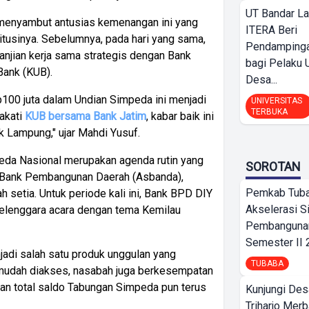
UT Bandar L
 menyambut antusias kemenangan ini yang
ITERA Beri
titusinya. Sebelumnya, pada hari yang sama,
Pendamping
njian kerja sama strategis dengan Bank
bagi Pelak
Bank (KUB).
Desa...
00 juta dalam Undian Simpeda ini menjadi
UNIVERSITAS
TERBUKA
akati
KUB bersama Bank Jatim
, kabar baik ini
k Lampung," ujar Mahdi Yusuf.
eda Nasional merupakan agenda rutin yang
SOROTAN
si Bank Pembangunan Daerah (Asbanda),
Pemkab Tub
 setia. Untuk periode kali ini, Bank BPD DIY
Akselerasi S
yelenggara acara dengan tema Kemilau
Pembangunan
Semester II
adi salah satu produk unggulan yang
TUBABA
 mudah diakses, nasabah juga berkesempatan
dan total saldo Tabungan Simpeda pun terus
Kunjungi Des
Triharjo Mer