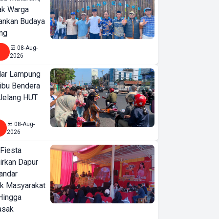
jak Warga
ankan Budaya
ng
08-Aug-
2026
ar Lampung
ibu Bendera
 Jelang HUT
08-Aug-
2026
 Fiesta
irkan Dapur
Bandar
ak Masyarakat
Hingga
asak