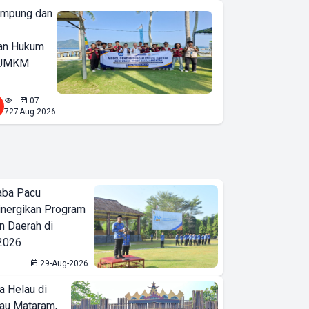
ampung dan
an Hukum
u UMKM
07-
727
Aug-2026
aba Pacu
inergikan Program
 Daerah di
 2026
29-Aug-2026
a Helau di
bau Mataram,