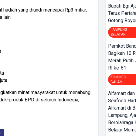
Bupati Egi A
l hadiah yang diundi mencapai Rp3 miliar,
Terus Pertah
 lain:
Gotong Royo
LAMPUNG
SELATAN
Pemkot Band
a
Bagikan 10 R
a
Merah Putih
RI ke-81
ta
KOMINFO
juta
BALAM
ngkatkan minat masyarakat untuk menabung
Alfamart dan
duk-produk BPD di seluruh Indonesia,
Seafood Had
Alfamart di 
Lampung, Aj
Berolahraga 
Belajar Mem
d