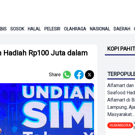
BIS
SOSOK
HALAL
PELESIR
OLAHRAGA
NASIONAL
DAERAH
KOPI PAHI
 Hadiah Rp100 Juta dalam
TERPOPUL
Share
Alfamart dan
Seafood Had
Alfamart di 
Lampung, Aj
Masyarakat...
HUMANIORA