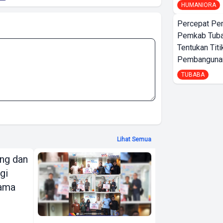
HUMANIORA
Percepat Pe
Pemkab Tub
Tentukan Titi
Pembangunan
TUBABA
Lihat Semua
ng dan
Bank Lampung
gi
Serahkan
sama
Grand Prize
Hadiah Undian
Simpeda Lokal