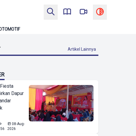
OTOMOTIF
T
Artikel Lainnya
ER
 Fiesta
irkan Dapur
Bandar
ak
08-Aug-
556
2026