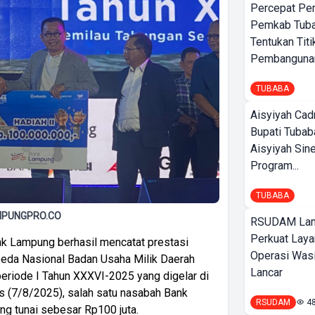
Percepat Pe
Pemkab Tub
Tentukan Titi
Pembangunan
TUBABA
Aisyiyah Cad
Bupati Tubab
Aisyiyah Sin
Program...
TUBABA
LAMPUNGPRO.CO
RSUDAM La
Perkuat Laya
 Lampung berhasil mencatat prestasi
Operasi Wasi
da Nasional Badan Usaha Milik Daerah
Lancar
eriode I Tahun XXXVI-2025 yang digelar di
s (7/8/2025), salah satu nasabah Bank
RSUDAM
4
g tunai sebesar Rp100 juta.