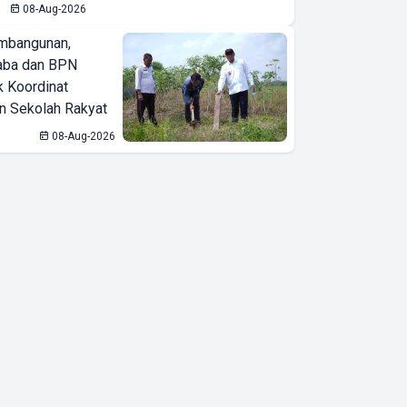
08-Aug-2026
mbangunan,
aba dan BPN
k Koordinat
 Sekolah Rakyat
08-Aug-2026
Undian
Tabungan
Lokal Bank
Lampung
Mulai Hari Ini,