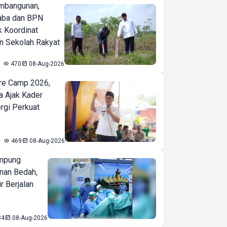
mbangunan,
aba dan BPN
k Koordinat
 Sekolah Rakyat
470
08-Aug-2026
re Camp 2026,
a Ajak Kader
ergi Perkuat
469
08-Aug-2026
mpung
nan Bedah,
r Berjalan
84
08-Aug-2026