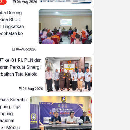
SEL
06-Aug-2026
ba Dorong
Bisa BLUD
k Tingkatkan
esehatan ke
06-Aug-2026
T ke-81 RI, PLN dan
aran Perkuat Sinergi
baikan Tata Kelola
06-Aug-2026
iala Soeratin
pung, Tiga
ampung
asional
SI Mesuji