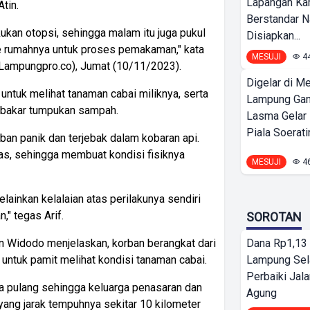
Lapangan K
tin.
Berstandar N
ukan otopsi, sehingga malam itu juga pukul
Disiapkan...
e rumahnya untuk proses pemakaman," kata
MESUJI
4
 Lampungpro.co), Jumat (10/11/2023).
Digelar di Me
ntuk melihat tanaman cabai miliknya, serta
Lampung Ga
mbakar tumpukan sampah.
Lasma Gelar
Piala Soeratin
an panik dan terjebak dalam kobaran api.
as, sehingga membuat kondisi fisiknya
MESUJI
4
elainkan kelalaian atas perilakunya sendiri
" tegas Arif.
SOROTAN
n Widodo menjelaskan, korban berangkat dari
Dana Rp1,13 
untuk pamit melihat kondisi tanaman cabai.
Lampung Sel
Perbaiki Jala
a pulang sehingga keluarga penasaran dan
Agung
ang jarak tempuhnya sekitar 10 kilometer