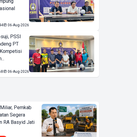
ampung
asional
44
06-Aug-2026
suji, PSSI
ndeng PT
 Kompetisi
...
68
06-Aug-2026
Miliar, Pemkab
atan Segera
n RA Basyid Jati