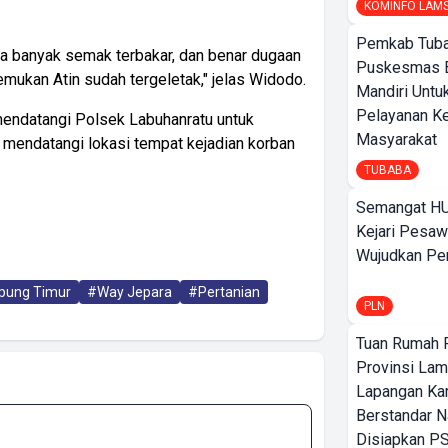
KOMINFO LAM
Pemkab Tuba
ga banyak semak terbakar, dan benar dugaan
Puskesmas 
mukan Atin sudah tergeletak," jelas Widodo.
Mandiri Untu
Pelayanan K
mendatangi Polsek Labuhanratu untuk
Masyarakat
i mendatangi lokasi tempat kejadian korban
TUBABA
Semangat HU
Kejari Pesaw
Wujudkan Per
ung Timur
#Way Jepara
#Pertanian
PLN
Tuan Rumah P
Provinsi Lam
Lapangan K
Berstandar N
Disiapkan PS