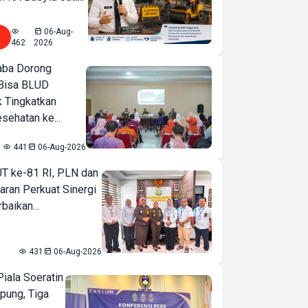
06-Aug-
462
2026
ba Dorong
Bisa BLUD
k Tingkatkan
sehatan ke...
441
06-Aug-2026
T ke-81 RI, PLN dan
aran Perkuat Sinergi
baikan...
431
06-Aug-2026
iala Soeratin
pung, Tiga