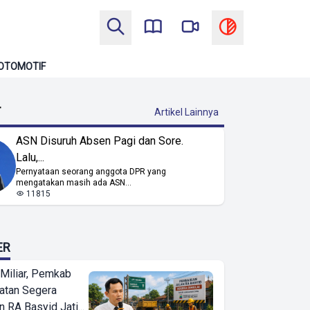
OTOMOTIF
T
Artikel Lainnya
ASN Disuruh Absen Pagi dan Sore.
Lalu,...
Pernyataan seorang anggota DPR yang
mengatakan masih ada ASN...
11815
ER
Miliar, Pemkab
atan Segera
n RA Basyid Jati...