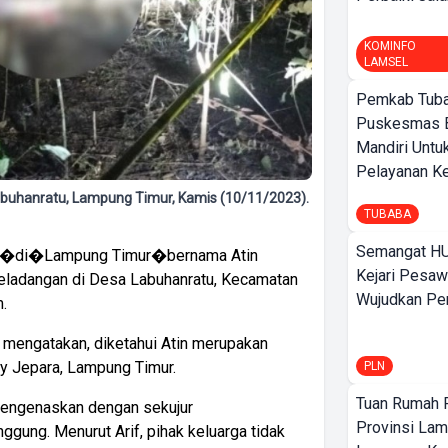
KOMINFO
LAMSEL
Pemkab Tuba
Puskesmas 
Mandiri Untu
Pelayanan Ke
Labuhanratu, Lampung Timur, Kamis (10/11/2023).
TUBABA
Semangat HU
i�di�Lampung Timur�bernama Atin
Kejari Pesaw
peladangan di Desa Labuhanratu, Kecamatan
Wujudkan Per
.
f mengatakan, diketahui Atin merupakan
y Jepara, Lampung Timur.
PLN
Tuan Rumah P
 mengenaskan dengan sekujur
Provinsi Lam
nggung. Menurut Arif, pihak keluarga tidak