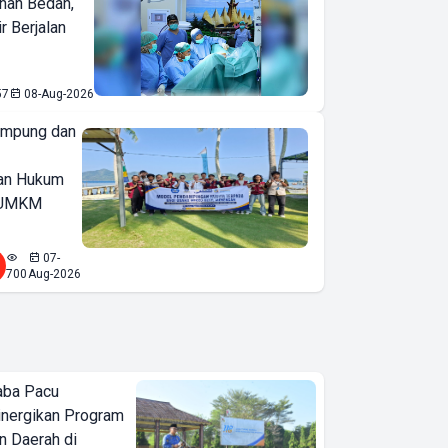
nan Bedah,
r Berjalan
57
08-Aug-2026
ampung dan
an Hukum
u UMKM
07-
700
Aug-2026
aba Pacu
inergikan Program
 Daerah di