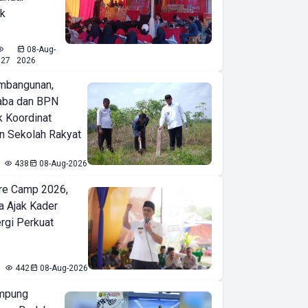
ak
08-Aug-
527
2026
mbangunan,
aba dan BPN
k Koordinat
 Sekolah Rakyat
438
08-Aug-2026
re Camp 2026,
a Ajak Kader
ergi Perkuat
442
08-Aug-2026
mpung