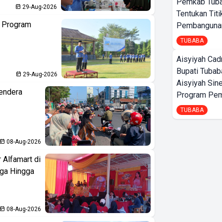
Pemkab Tub
29-Aug-2026
Tentukan Titi
n Program
Pembangunan
TUBABA
Aisyiyah Cad
Bupati Tubab
29-Aug-2026
Aisyiyah Sin
endera
Program Pem
TUBABA
08-Aug-2026
 Alfamart di
aga Hingga
08-Aug-2026