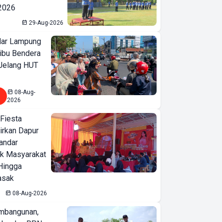
 2026
29-Aug-2026
ar Lampung
ibu Bendera
 Jelang HUT
08-Aug-
2026
 Fiesta
irkan Dapur
Bandar
ak Masyarakat
Hingga
asak
08-Aug-2026
mbangunan,