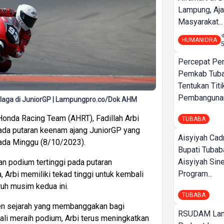
Lampung, Aj
Masyarakat...
HUMANIORA
Percepat Pe
Pemkab Tub
Tentukan Titi
Pembangunan
laga di JuniorGP | Lampungpro.co/Dok AHM
onda Racing Team (AHRT), Fadillah Arbi
TUBABA
pada putaran keenam ajang JuniorGP yang
Aisyiyah Cad
ada Minggu (8/10/2023).
Bupati Tubab
Aisyiyah Sin
an podium tertinggi pada putaran
Program...
, Arbi memiliki tekad tinggi untuk kembali
uh musim kedua ini.
TUBABA
en sejarah yang membanggakan bagi
RSUDAM La
ali meraih podium, Arbi terus meningkatkan