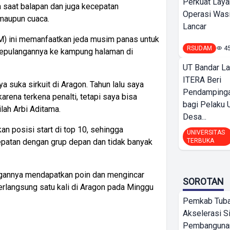
Perkuat Laya
saat balapan dan juga kecepatan
Operasi Wasi
 maupun cuaca.
Lancar
) ini memanfaatkan jeda musim panas untuk
RSUDAM
4
a kepulangannya ke kampung halaman di
UT Bandar L
ITERA Beri
 suka sirkuit di Aragon. Tahun lalu saya
Pendamping
arena terkena penalti, tetapi saya bisa
bagi Pelak
ilah Arbi Aditama.
Desa...
an posisi start di top 10, sehingga
UNIVERSITAS
TERBUKA
atan dengan grup depan dan tidak banyak
uangannya mendapatkan poin dan mengincar
SOROTAN
erlangsung satu kali di Aragon pada Minggu
Pemkab Tub
Akselerasi S
Pembangunan