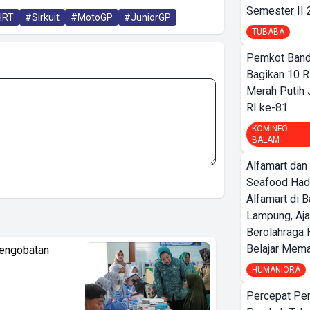
Semester II
HRT
#Sirkuit
#MotoGP
#JuniorGP
TUBABA
Pemkot Band
Bagikan 10 R
Merah Putih
RI ke-81
KOMINFO
BALAM
Alfamart dan
Seafood Had
Alfamart di 
Lampung, Aj
Berolahraga 
Belajar Mem
Pengobatan
HUMANIORA
Percepat Pe