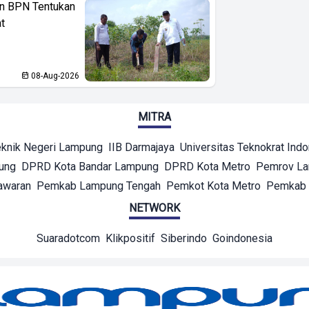
n BPN Tentukan
t
08-Aug-2026
MITRA
eknik Negeri Lampung
IIB Darmajaya
Universitas Teknokrat Ind
ung
DPRD Kota Bandar Lampung
DPRD Kota Metro
Pemrov L
awaran
Pemkab Lampung Tengah
Pemkot Kota Metro
Pemkab 
NETWORK
Suaradotcom
Klikpositif
Siberindo
Goindonesia