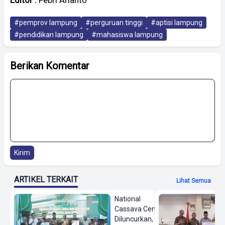
#pemprov lampung
#perguruan tinggi
#aptisi lampung
#pendidikan lampung
#mahasiswa lampung
Berikan Komentar
Kirim
ARTIKEL TERKAIT
Lihat Semua
National
Cassava Center
Diluncurkan,