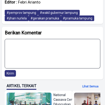
Editor :
Febri Arianto
#pemprov lampung
#wakil gubernur lampung
#jihan nurlela
#gerakan pramuka
#pramuka lampung
Berikan Komentar
Kirim
ARTIKEL TERKAIT
Lihat Semua
National
Cassava Center
Diluncurkan,