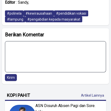
Editor
: Sandy,
#polinela
#kewirausahaan
#pendidikan vokasi
#lampung
#pengabdian kepada masyarakat
Berikan Komentar
Kirim
KOPI PAHIT
Artikel Lainnya
ASN Disuruh Absen Pagi dan Sore.