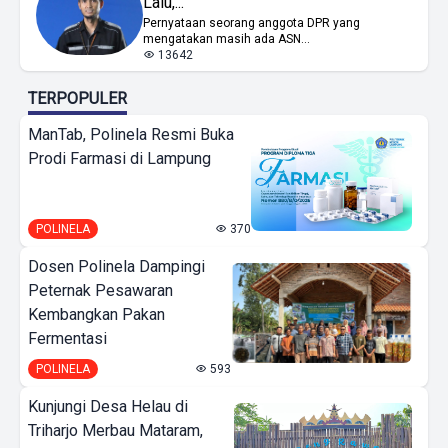
Lalu,...
Pernyataan seorang anggota DPR yang
mengatakan masih ada ASN...
13642
TERPOPULER
ManTab, Polinela Resmi Buka
Prodi Farmasi di Lampung
POLINELA
370
Dosen Polinela Dampingi
Peternak Pesawaran
Kembangkan Pakan
Fermentasi
POLINELA
593
Kunjungi Desa Helau di
Triharjo Merbau Mataram,