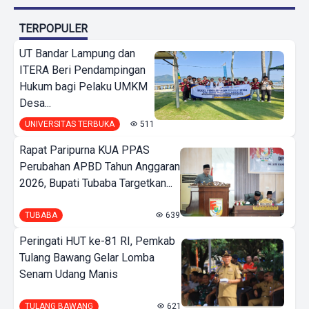
TERPOPULER
UT Bandar Lampung dan
ITERA Beri Pendampingan
Hukum bagi Pelaku UMKM
Desa...
UNIVERSITAS TERBUKA
511
Rapat Paripurna KUA PPAS
Perubahan APBD Tahun Anggaran
2026, Bupati Tubaba Targetkan...
TUBABA
639
Peringati HUT ke-81 RI, Pemkab
Tulang Bawang Gelar Lomba
Senam Udang Manis
TULANG BAWANG
621