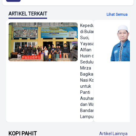
ARTIKEL TERKAIT
Lihat Semua
Kepedulian
di Bulan
Suci,
Yayasan
Alfian
Husin dan
Sedulur
Mirza
Bagikan
Nasi Kotak
untuk
Panti
Asuhan
dan Warga
Bandar
Lampung
KOPI PAHIT
Artikel Lainnya