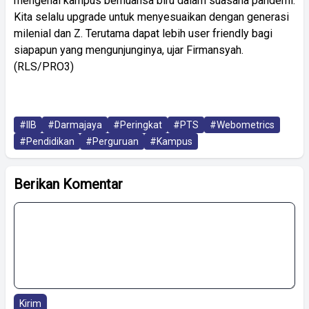
mengenai kampus bernuansa biru dalam suasana pandemi.
Kita selalu upgrade untuk menyesuaikan dengan generasi
milenial dan Z. Terutama dapat lebih user friendly bagi
siapapun yang mengunjunginya, ujar Firmansyah.
(RLS/PRO3)
#IIB
#Darmajaya
#Peringkat
#PTS
#Webometrics
#Pendidikan
#Perguruan
#Kampus
Berikan Komentar
Kirim