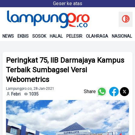
Geser ke atas
NEWS
EKBIS
SOSOK
HALAL
PELESIR
OLAHRAGA
NASIONAL
Peringkat 75, IIB Darmajaya Kampus
Terbaik Sumbagsel Versi
Webometrics
Lampungpro.co, 28-Jan-2021
Share
Febri
1035