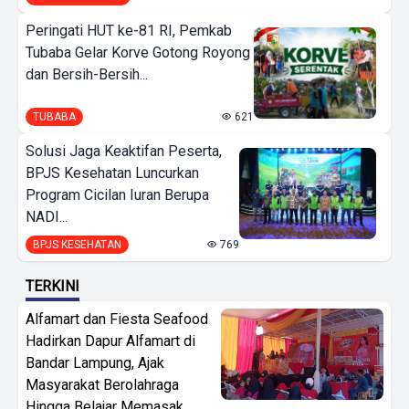
Peringati HUT ke-81 RI, Pemkab
Tubaba Gelar Korve Gotong Royong
dan Bersih-Bersih...
TUBABA
621
Solusi Jaga Keaktifan Peserta,
BPJS Kesehatan Luncurkan
Program Cicilan Iuran Berupa
NADI...
BPJS KESEHATAN
769
TERKINI
Alfamart dan Fiesta Seafood
Hadirkan Dapur Alfamart di
Bandar Lampung, Ajak
Masyarakat Berolahraga
Hingga Belajar Memasak