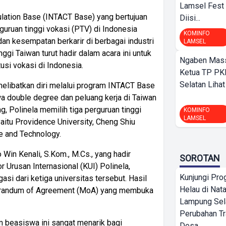
Lamsel Fest 
culation Base (INTACT Base) yang bertujuan
Diisi...
ruan tinggi vokasi (PTV) di Indonesia
KOMINFO
n kesempatan berkarir di berbagai industri
LAMSEL
ggi Taiwan turut hadir dalam acara ini untuk
Ngaben Massa
usi vokasi di Indonesia.
Ketua TP PK
Selatan Lihat
melibatkan diri melalui program INTACT Base
 double degree dan peluang kerja di Taiwan
, Polinela memilih tiga perguruan tinggi
KOMINFO
LAMSEL
yaitu Providence University, Cheng Shiu
ce and Technology.
 Win Kenali, S.Kom., M.Cs., yang hadir
SOROTAN
r Urusan Internasional (KUI) Polinela,
Kunjungi Pr
i dari ketiga universitas tersebut. Hasil
Helau di Nata
orandum of Agreement (MoA) yang membuka
Lampung Sela
Perubahan T
 beasiswa ini sangat menarik bagi
Desa