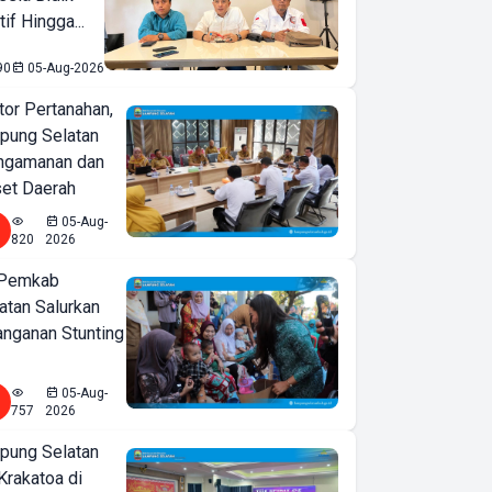
if Hingga...
90
05-Aug-2026
or Pertanahan,
ung Selatan
ngamanan dan
set Daerah
05-Aug-
820
2026
 Pemkab
tan Salurkan
nganan Stunting
05-Aug-
757
2026
ung Selatan
Krakatoa di