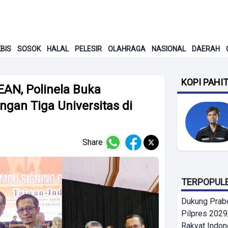
BIS
SOSOK
HALAL
PELESIR
OLAHRAGA
NASIONAL
DAERAH
KOPI PAHI
EAN, Polinela Buka
gan Tiga Universitas di
Share
TERPOPUL
Dukung Prab
Pilpres 2029,
Rakyat Indon