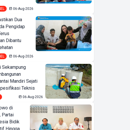
SEL
06-Aug-2026
astikan Dua
nda Pengidap
Terus
an Dibantu
ehatan
SEL
06-Aug-2026
i Sekampung
mbangunan
tai Mandiri Sejati
pesifikasi Teknis
06-Aug-2026
owo di
 Partai
esia Bidik
tif Hingga