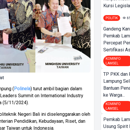
Kursi Legislat
POLITIK
6
Gandeng Kant
Pemkab Lamp
Percepat Pe
Sertifikasi A
KOMINFO
LAMSEL
TP PKK dan
st
Lampung Sela
Bantuan Pena
mpung (
Polinela
) turut ambil bagian dalam
ke Warga...
Leaders Summit on International Industry
sa (5/11/2024).
KOMINFO
LAMSEL
iteknik Negeri Bali ini diselenggarakan oleh
Pemkab Lamp
terian Pendidikan, Kebudayaan, Riset, dan
Usung Spirit 
ar Taiwan untuk Indonesia.