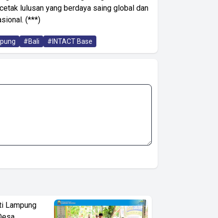
etak lulusan yang berdaya saing global dan
sional. (***)
pung
#Bali
#INTACT Base
ati Lampung
Desa