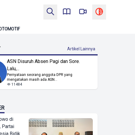
OTOMOTIF
T
Artikel Lainnya
ASN Disuruh Absen Pagi dan Sore.
Lalu,...
Pernyataan seorang anggota DPR yang
mengatakan masih ada ASN...
11484
ER
owo di
 Partai
esia Bidik