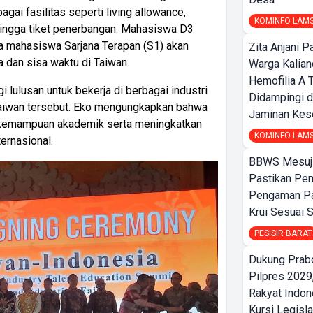
ai fasilitas seperti living allowance,
KOMINFO LAM
ingga tiket penerbangan. Mahasiswa D3
a mahasiswa Sarjana Terapan (S1) akan
Zita Anjani P
a dan sisa waktu di Taiwan.
Warga Kalia
Hemofilia A 
lulusan untuk bekerja di berbagai industri
Didampingi d
 Taiwan tersebut. Eko mengungkapkan bahwa
Jaminan Kes
t kemampuan akademik serta meningkatkan
KOMINFO LAM
ernasional.
BBWS Mesuj
Pastikan Pe
Pengaman Pan
Krui Sesuai S
PESISIR BARAT
Dukung Prab
Pilpres 2029,
Rakyat Indon
Kursi Legisla