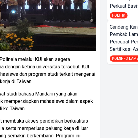
Perkuat Bas
POLITIK
Gandeng Kant
Pemkab Lamp
Percepat Pe
Sertifikasi A
KOMINFO LAM
olinela melalui KUI akan segera
a dengan ketiga universitas tersebut. KUI
hasiswa dan program studi terkait mengenai
erja di Taiwan.
sat studi bahasa Mandarin yang akan
tuk mempersiapkan mahasiswa dalam aspek
i ke Taiwan.
t membuka akses pendidikan berkualitas
a serta memperluas peluang kerja di luar
 yang semakin berkembang. Program ini