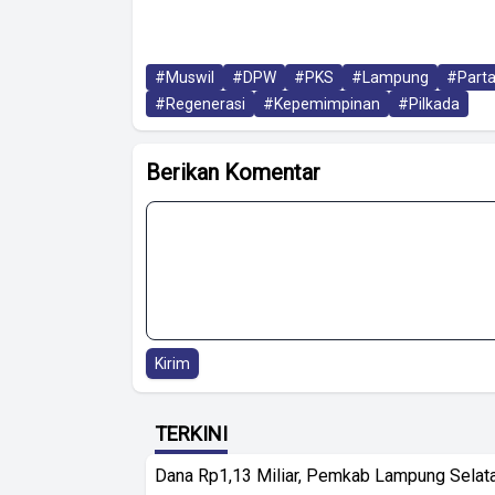
#Muswil
#DPW
#PKS
#Lampung
#Parta
#Regenerasi
#Kepemimpinan
#Pilkada
Berikan Komentar
Kirim
TERKINI
Dana Rp1,13 Miliar, Pemkab Lampung Selat