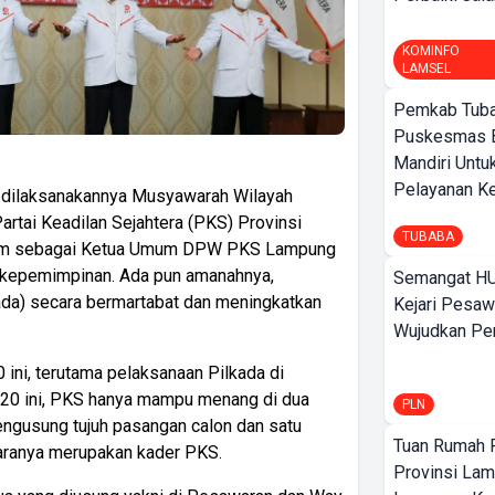
KOMINFO
LAMSEL
Pemkab Tuba
Puskesmas 
Mandiri Untu
Pelayanan Ke
 dilaksanakannya Musyawarah Wilayah
rtai Keadilan Sejahtera (PKS) Provinsi
TUBABA
lim sebagai Ketua Umum DPW PKS Lampung
h kepemimpinan. Ada pun amanahnya,
Semangat HU
da) secara bermartabat dan meningkatkan
Kejari Pesaw
Wujudkan Per
ini, terutama pelaksanaan Pilkada di
020 ini, PKS hanya mampu menang di dua
PLN
engusung tujuh pasangan calon dan satu
Tuan Rumah P
taranya merupakan kader PKS.
Provinsi Lam