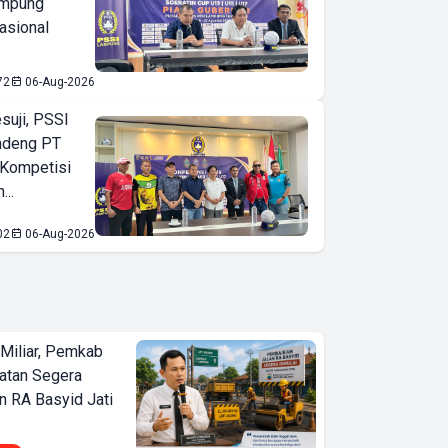
ampung
asional
72
06-Aug-2026
suji, PSSI
ndeng PT
 Kompetisi
...
02
06-Aug-2026
Miliar, Pemkab
atan Segera
n RA Basyid Jati