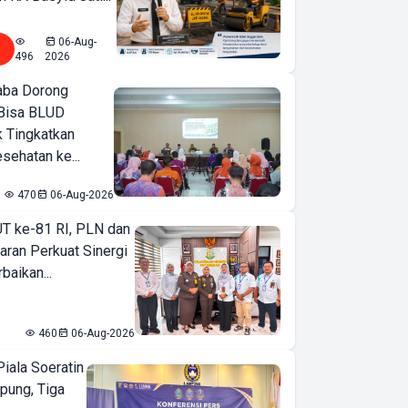
06-Aug-
496
2026
ba Dorong
Bisa BLUD
k Tingkatkan
sehatan ke...
470
06-Aug-2026
T ke-81 RI, PLN dan
aran Perkuat Sinergi
baikan...
460
06-Aug-2026
iala Soeratin
pung, Tiga