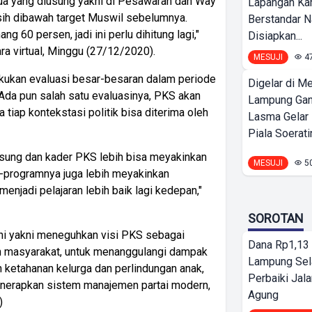
dua yang diusung yakni di Pesawaran dan Way
Lapangan K
masih dibawah target Muswil sebelumnya.
Berstandar N
0 persen, jadi ini perlu dihitung lagi,"
Disiapkan...
ra virtual, Minggu (27/12/2020).
MESUJI
4
akukan evaluasi besar-besaran dalam periode
Digelar di Me
da pun salah satu evaluasinya, PKS akan
Lampung Ga
iap kontekstasi politik bisa diterima oleh
Lasma Gelar
Piala Soeratin
iusung dan kader PKS lebih bisa meyakinkan
MESUJI
5
-programnya juga lebih meyakinkan
enjadi pelajaran lebih baik lagi kedepan,"
SOROTAN
 ini yakni meneguhkan visi PKS sebagai
Dana Rp1,13 
en masyarakat, untuk menanggulangi dampak
Lampung Sel
etahanan kelurga dan perlindungan anak,
Perbaiki Jala
nerapkan sistem manajemen partai modern,
Agung
)