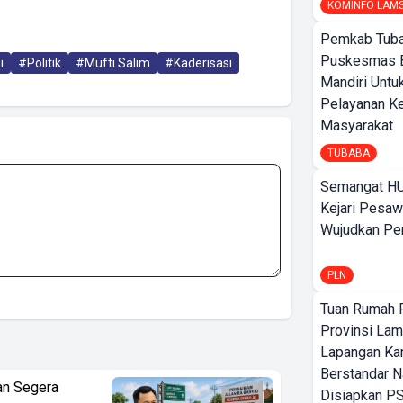
KOMINFO LAM
Pemkab Tuba
Puskesmas 
i
#Politik
#Mufti Salim
#Kaderisasi
Mandiri Untu
Pelayanan K
Masyarakat
TUBABA
Semangat HU
Kejari Pesaw
Wujudkan Per
PLN
Tuan Rumah P
Provinsi Lam
Lapangan K
Berstandar N
an Segera
Disiapkan PS