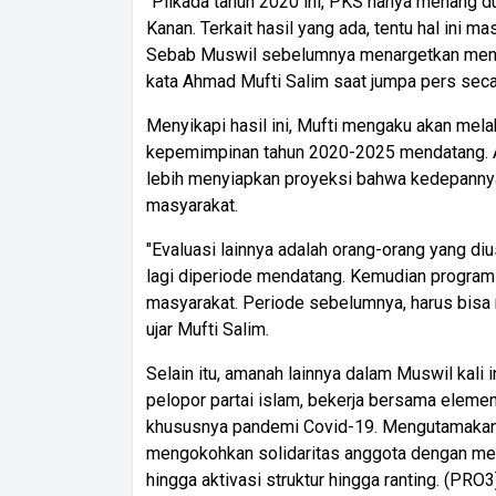
"Pilkada tahun 2020 ini, PKS hanya menang 
Kanan. Terkait hasil yang ada, tentu hal ini 
Sebab Muswil sebelumnya menargetkan menang 6
kata Ahmad Mufti Salim saat jumpa pers seca
Menyikapi hasil ini, Mufti mengaku akan mel
kepemimpinan tahun 2020-2025 mendatang. A
lebih menyiapkan proyeksi bahwa kedepannya t
masyarakat.
"Evaluasi lainnya adalah orang-orang yang d
lagi diperiode mendatang. Kemudian program
masyarakat. Periode sebelumnya, harus bisa m
ujar Mufti Salim.
Selain itu, amanah lainnya dalam Muswil kali
pelopor partai islam, bekerja bersama elem
khususnya pandemi Covid-19. Mengutamakan k
mengokohkan solidaritas anggota dengan me
hingga aktivasi struktur hingga ranting. (PRO3