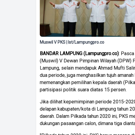
Muswil V PKS | Ist/Lampungpro.co
BANDAR
LAMPUNG
(
Lampungpro
.
co
)
: Pasca
(Muswil) V Dewan Pimpinan Wilayah (DPW) Pa
Lampung, selain mendapuk Ahmad Mufti Sa
dua periode, juga menghasilkan tujuh amana
memenangkan pemilihan kepala daerah (Pilka
partisipasi politik suara diatas 15 persen.
Jika dilihat kepemimpinan periode 2015-2020 
delapan kabupaten/kota di Lampung tahun 2
daerah. Dalam Pilkada tahun 2020 ini, PKS m
dukungan pasaangan calon, dimana tiga dian