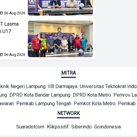
06-Aug-2026
PT Lasma
an U17
06-Aug-2026
MITRA
eknik Negeri Lampung
IIB Darmajaya
Universitas Teknokrat Ind
ung
DPRD Kota Bandar Lampung
DPRD Kota Metro
Pemrov L
awaran
Pemkab Lampung Tengah
Pemkot Kota Metro
Pemkab 
NETWORK
Suaradotcom
Klikpositif
Siberindo
Goindonesia