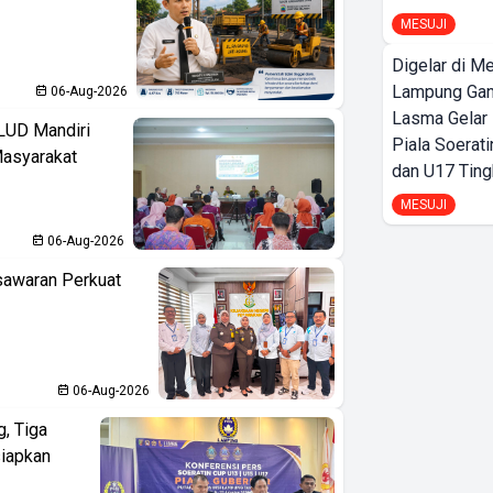
MESUJI
Digelar di Me
Lampung Ga
06-Aug-2026
Lasma Gelar
LUD Mandiri
Piala Soerati
Masyarakat
dan U17 Ting
MESUJI
06-Aug-2026
sawaran Perkuat
06-Aug-2026
, Tiga
iapkan