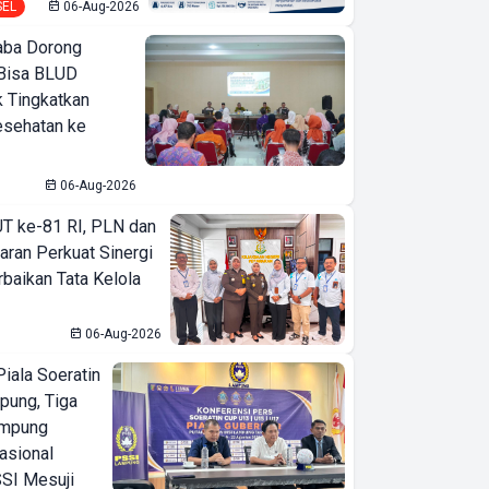
SEL
06-Aug-2026
ba Dorong
Bisa BLUD
k Tingkatkan
esehatan ke
06-Aug-2026
T ke-81 RI, PLN dan
aran Perkuat Sinergi
baikan Tata Kelola
06-Aug-2026
iala Soeratin
pung, Tiga
ampung
asional
SI Mesuji