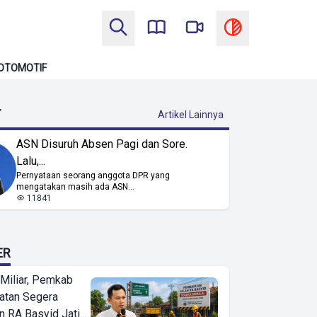
OTOMOTIF
T
Artikel Lainnya
ASN Disuruh Absen Pagi dan Sore.
Lalu,...
Pernyataan seorang anggota DPR yang
mengatakan masih ada ASN...
11841
ER
Miliar, Pemkab
atan Segera
n RA Basyid Jati...