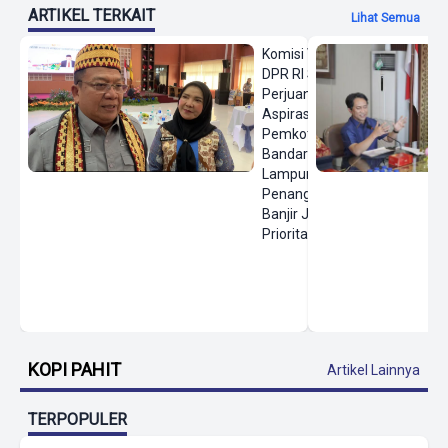
ARTIKEL TERKAIT
Lihat Semua
Komisi VIII
DPR RI Siap
Perjuangkan
Aspirasi
Pemkot
Bandar
Lampung,
Penanganan
Banjir Jadi
Prioritas
KOPI PAHIT
Artikel Lainnya
TERPOPULER