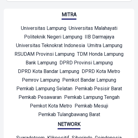
MITRA
Universitas Lampung
Universitas Malahayati
Politeknik Negeri Lampung
IIB Darmajaya
Universitas Teknokrat Indonesia
Umitra Lampung
RSUDAM Provinsi Lampung
TDM Honda Lampung
Bank Lampung
DPRD Provinsi Lampung
DPRD Kota Bandar Lampung
DPRD Kota Metro
Pemrov Lampung
Pemkot Bandar Lampung
Pemkab Lampung Selatan
Pemkab Pesisir Barat
Pemkab Pesawaran
Pemkab Lampung Tengah
Pemkot Kota Metro
Pemkab Mesuji
Pemkab Tulangbawang Barat
NETWORK
Suaradotcom
Klikpositif
Siberindo
Goindonesia