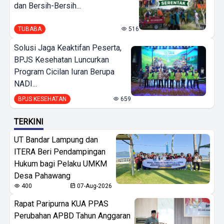
dan Bersih-Bersih...
TUBABA
516
Solusi Jaga Keaktifan Peserta,
BPJS Kesehatan Luncurkan
Program Cicilan Iuran Berupa
NADI...
BPJS KESEHATAN
659
TERKINI
UT Bandar Lampung dan
ITERA Beri Pendampingan
Hukum bagi Pelaku UMKM
Desa Pahawang
400
07-Aug-2026
Rapat Paripurna KUA PPAS
Perubahan APBD Tahun Anggaran