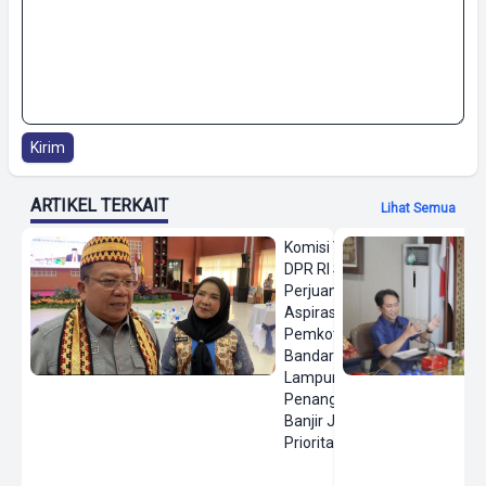
Kirim
ARTIKEL TERKAIT
Lihat Semua
Komisi VIII
DPR RI Siap
Perjuangkan
Aspirasi
Pemkot
Bandar
Lampung,
Penanganan
Banjir Jadi
Prioritas