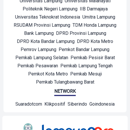
Universitas Lampung
Universitas Malahayati
Politeknik Negeri Lampung
IIB Darmajaya
Universitas Teknokrat Indonesia
Umitra Lampung
RSUDAM Provinsi Lampung
TDM Honda Lampung
Bank Lampung
DPRD Provinsi Lampung
DPRD Kota Bandar Lampung
DPRD Kota Metro
Pemrov Lampung
Pemkot Bandar Lampung
Pemkab Lampung Selatan
Pemkab Pesisir Barat
Pemkab Pesawaran
Pemkab Lampung Tengah
Pemkot Kota Metro
Pemkab Mesuji
Pemkab Tulangbawang Barat
NETWORK
Suaradotcom
Klikpositif
Siberindo
Goindonesia