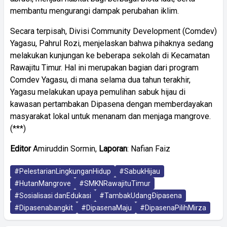
membantu mengurangi dampak perubahan iklim.
Secara terpisah, Divisi Community Development (Comdev)
Yagasu, Pahrul Rozi, menjelaskan bahwa pihaknya sedang
melakukan kunjungan ke beberapa sekolah di Kecamatan
Rawajitu Timur. Hal ini merupakan bagian dari program
Comdev Yagasu, di mana selama dua tahun terakhir,
Yagasu melakukan upaya pemulihan sabuk hijau di
kawasan pertambakan Dipasena dengan memberdayakan
masyarakat lokal untuk menanam dan menjaga mangrove.
(***)
Editor
Amiruddin Sormin,
Laporan
: Nafian Faiz
#PelestarianLingkunganHidup
#SabukHijau
#HutanMangrove
#SMKNRawajituTimur
#Sosialisasi danEdukasi
#TambakUdangÐipasena
#Dipasenabangkit
#DipasenaMaju
#DipasenaPilihMirza