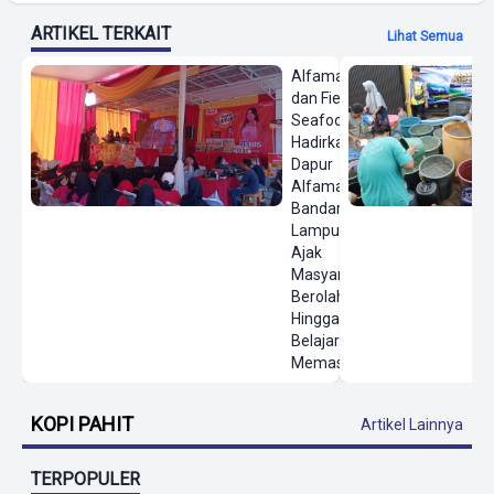
ARTIKEL TERKAIT
Lihat Semua
Alfamart
dan Fiesta
Seafood
Hadirkan
Dapur
Alfamart di
Bandar
Lampung,
Ajak
Masyarakat
Berolahraga
Hingga
Belajar
Memasak
KOPI PAHIT
Artikel Lainnya
TERPOPULER