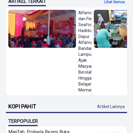
ARTIKEL TERKAIT
Lihat Semua
Alfamart
dan Fiesta
Seafood
Hadirkan
Dapur
Alfamart di
Bandar
Lampung,
Ajak
Masyarakat
Berolahraga
Hingga
Belajar
Memasak
KOPI PAHIT
Artikel Lainnya
TERPOPULER
ManTab, Polinela Resmi Buka