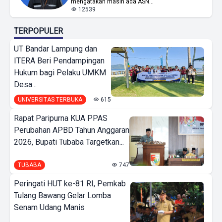
mengatakan masih ada ASN...
12539
TERPOPULER
UT Bandar Lampung dan
ITERA Beri Pendampingan
Hukum bagi Pelaku UMKM
Desa...
UNIVERSITAS TERBUKA
615
Rapat Paripurna KUA PPAS
Perubahan APBD Tahun Anggaran
2026, Bupati Tubaba Targetkan...
TUBABA
747
Peringati HUT ke-81 RI, Pemkab
Tulang Bawang Gelar Lomba
Senam Udang Manis