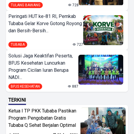
TULANG BAWANG
728
Peringati HUT ke-81 RI, Pemkab
Tubaba Gelar Korve Gotong Royong
dan Bersih-Bersih...
TUBABA
727
Solusi Jaga Keaktifan Peserta,
BPJS Kesehatan Luncurkan
Program Cicilan Iuran Berupa
NADI...
BPJS KESEHATAN
887
TERKINI
Ketua I TP PKK Tubaba Pastikan
Program Pengobatan Gratis
Tubaba Q Sehat Berjalan Optimal