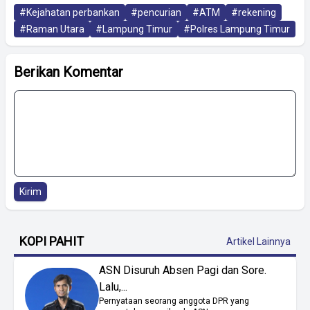
#Kejahatan perbankan
#pencurian
#ATM
#rekening
#Raman Utara
#Lampung Timur
#Polres Lampung Timur
Berikan Komentar
Kirim
KOPI PAHIT
Artikel Lainnya
ASN Disuruh Absen Pagi dan Sore.
Lalu,...
Pernyataan seorang anggota DPR yang