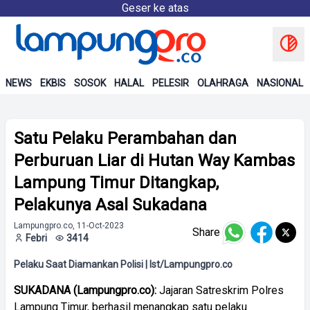
Geser ke atas
NEWS
EKBIS
SOSOK
HALAL
PELESIR
OLAHRAGA
NASIONAL
Satu Pelaku Perambahan dan
Perburuan Liar di Hutan Way Kambas
Lampung Timur Ditangkap,
Pelakunya Asal Sukadana
Lampungpro.co, 11-Oct-2023
Share
Febri
3414
Pelaku Saat Diamankan Polisi | Ist/Lampungpro.co
SUKADANA (Lampungpro.co):
Jajaran Satreskrim Polres
Lampung Timur, berhasil menangkap satu pelaku