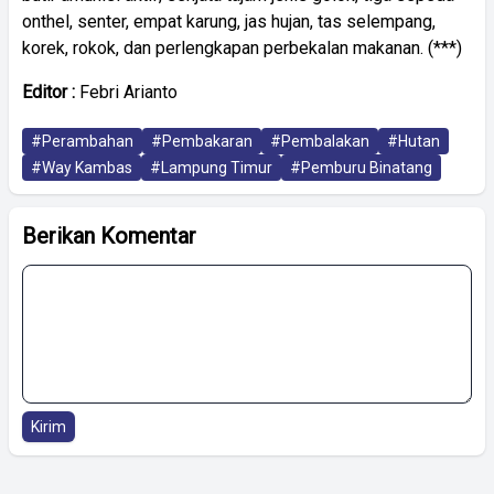
onthel, senter, empat karung, jas hujan, tas selempang,
korek, rokok, dan perlengkapan perbekalan makanan. (***)
Editor :
Febri Arianto
#Perambahan
#Pembakaran
#Pembalakan
#Hutan
#Way Kambas
#Lampung Timur
#Pemburu Binatang
Berikan Komentar
Kirim