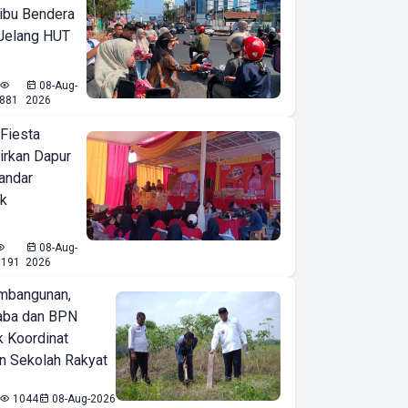
ibu Bendera
 Jelang HUT
08-Aug-
881
2026
 Fiesta
irkan Dapur
Bandar
ak
08-Aug-
1191
2026
mbangunan,
aba dan BPN
k Koordinat
 Sekolah Rakyat
1044
08-Aug-2026