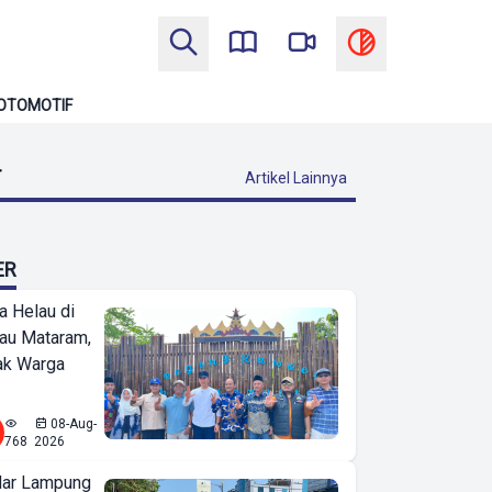
OTOMOTIF
T
Artikel Lainnya
ER
a Helau di
bau Mataram,
jak Warga
08-Aug-
768
2026
ar Lampung