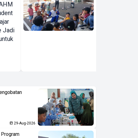
, AHM
Edukasikan
udent
Tertib Lalu
ajar
Lintas ke
e Jadi
Pelajar Usia
untuk
Dini di
Indonesia
Pengobatan
29-Aug-2026
n Program