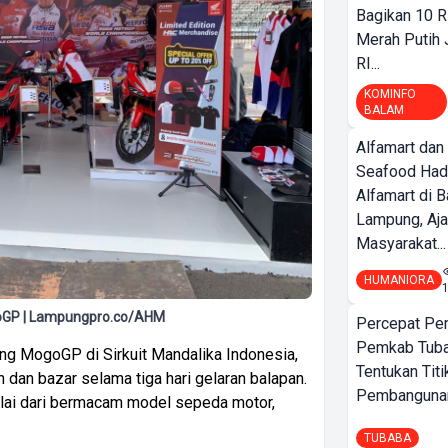
Bagikan 10 R
Merah Putih
RI...
KOMINFO
BALAM
Alfamart dan
Seafood Had
Alfamart di 
Lampung, Aj
Masyarakat...
HUMANIORA
otoGP | Lampungpro.co/AHM
Percepat Pe
Pemkab Tub
kung MogoGP di Sirkuit Mandalika Indonesia,
Tentukan Titi
an bazar selama tiga hari gelaran balapan.
Pembangunan
lai dari bermacam model sepeda motor,
TUBABA