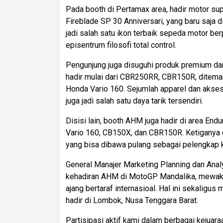
Pada booth di Pertamax area, hadir motor s
Fireblade SP 30 Anniversari, yang baru saja di
jadi salah satu ikon terbaik sepeda motor be
episentrum filosofi total control.
Pengunjung juga disuguhi produk premium da
hadir mulai dari CBR250RR, CBR150R, ditem
Honda Vario 160. Sejumlah apparel dan aks
juga jadi salah satu daya tarik tersendiri.
Disisi lain, booth AHM juga hadir di area En
Vario 160, CB150X, dan CBR150R. Ketiganya d
yang bisa dibawa pulang sebagai pelengkap 
General Manajer Marketing Planning dan Anal
kehadiran AHM di MotoGP Mandalika, mewaki
ajang bertaraf internasioal. Hal ini sekalig
hadir di Lombok, Nusa Tenggara Barat.
Partisipasi aktif kami dalam berbagai kejuar