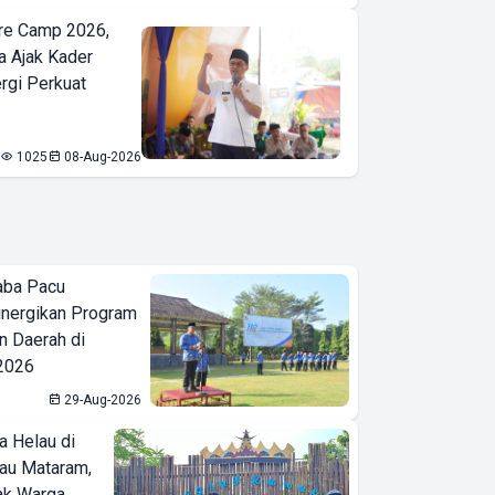
re Camp 2026,
a Ajak Kader
ergi Perkuat
1025
08-Aug-2026
aba Pacu
inergikan Program
 Daerah di
 2026
29-Aug-2026
a Helau di
bau Mataram,
jak Warga