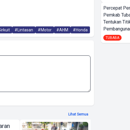
Percepat Pe
Pemkab Tub
Tentukan Titi
Pembangunan
irkuit
#Lintasan
#Motor
#AHM
#Honda
TUBABA
Lihat Semua
aran
AHM