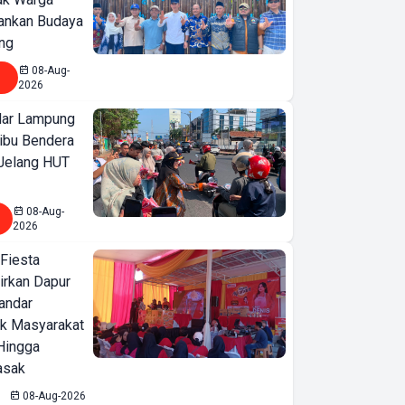
ankan Budaya
ng
08-Aug-
2026
ar Lampung
ibu Bendera
 Jelang HUT
08-Aug-
2026
 Fiesta
irkan Dapur
Bandar
ak Masyarakat
Hingga
asak
08-Aug-2026