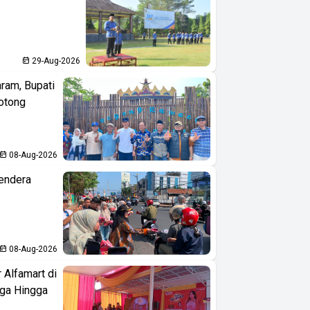
29-Aug-2026
aram, Bupati
otong
08-Aug-2026
endera
08-Aug-2026
 Alfamart di
aga Hingga