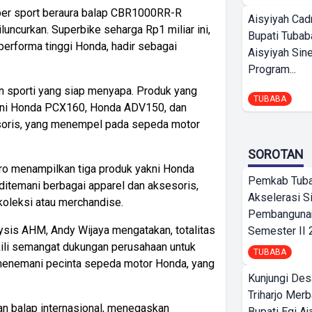
uper sport beraura balap CBR1000RR-R
Aisyiyah Cad
luncurkan. Superbike seharga Rp1 miliar ini,
Bupati Tubab
rperforma tinggi Honda, hadir sebagai
Aisyiyah Sin
Program...
n sporti yang siap menyapa. Produk yang
TUBABA
ani Honda PCX160, Honda ADV150, dan
esoris, yang menempel pada sepeda motor
SOROTAN
duro menampilkan tiga produk yakni Honda
Pemkab Tub
itemani berbagai apparel dan aksesoris,
Akselerasi S
koleksi atau merchandise.
Pembangunan
ysis AHM, Andy Wijaya mengatakan, totalitas
Semester II
li semangat dukungan perusahaan untuk
TUBABA
us menemani pecinta sepeda motor Honda, yang
Kunjungi Des
Triharjo Mer
aan balap internasional, menegaskan
Bupati Egi A