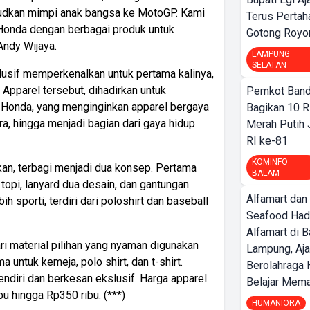
udkan mimpi anak bangsa ke MotoGP. Kami
Terus Pertah
 Honda dengan berbagai produk untuk
Gotong Royo
Andy Wijaya.
LAMPUNG
SELATAN
usif memperkenalkan untuk pertama kalinya,
 Apparel tersebut, dihadirkan untuk
Pemkot Band
 Honda, yang menginginkan apparel bergaya
Bagikan 10 R
a, hingga menjadi bagian dari gaya hidup
Merah Putih
RI ke-81
KOMINFO
kan, terbagi menjadi dua konsep. Pertama
BALAM
s, topi, lanyard dua desain, dan gantungan
Alfamart dan
h sporti, terdiri dari poloshirt dan baseball
Seafood Had
Alfamart di 
ari material pilihan yang nyaman digunakan
Lampung, Aj
 untuk kemeja, polo shirt, dan t-shirt.
Berolahraga 
endiri dan berkesan ekslusif. Harga apparel
Belajar Mem
bu hingga Rp350 ribu. (***)
HUMANIORA