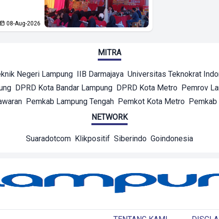
08-Aug-2026
MITRA
eknik Negeri Lampung
IIB Darmajaya
Universitas Teknokrat Ind
ung
DPRD Kota Bandar Lampung
DPRD Kota Metro
Pemrov L
awaran
Pemkab Lampung Tengah
Pemkot Kota Metro
Pemkab 
NETWORK
Suaradotcom
Klikpositif
Siberindo
Goindonesia