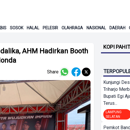
BIS
SOSOK
HALAL
PELESIR
OLAHRAGA
NASIONAL
DAERAH
KOPI PAHI
dalika, AHM Hadirkan Booth
Honda
TERPOPUL
Share
Kunjungi Des
Triharjo Mer
Bupati Egi A
Terus...
LAMPUNG
SELATAN
Pemkot Band