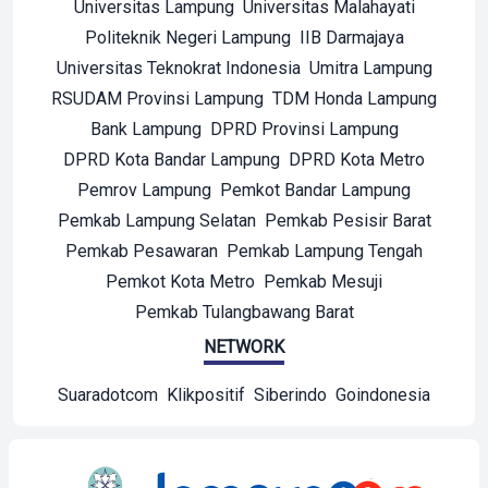
Universitas Lampung
Universitas Malahayati
Politeknik Negeri Lampung
IIB Darmajaya
Universitas Teknokrat Indonesia
Umitra Lampung
RSUDAM Provinsi Lampung
TDM Honda Lampung
Bank Lampung
DPRD Provinsi Lampung
DPRD Kota Bandar Lampung
DPRD Kota Metro
Pemrov Lampung
Pemkot Bandar Lampung
Pemkab Lampung Selatan
Pemkab Pesisir Barat
Pemkab Pesawaran
Pemkab Lampung Tengah
Pemkot Kota Metro
Pemkab Mesuji
Pemkab Tulangbawang Barat
NETWORK
Suaradotcom
Klikpositif
Siberindo
Goindonesia