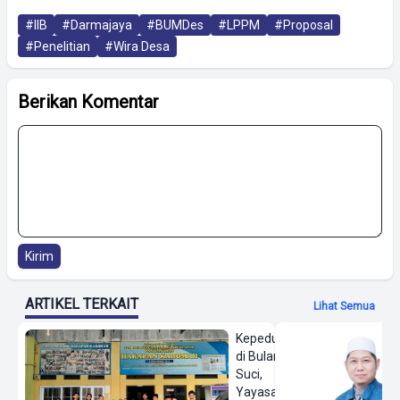
#IIB
#Darmajaya
#BUMDes
#LPPM
#Proposal
#Penelitian
#Wira Desa
Berikan Komentar
Kirim
ARTIKEL TERKAIT
Lihat Semua
Kepedulian
di Bulan
Suci,
Yayasan