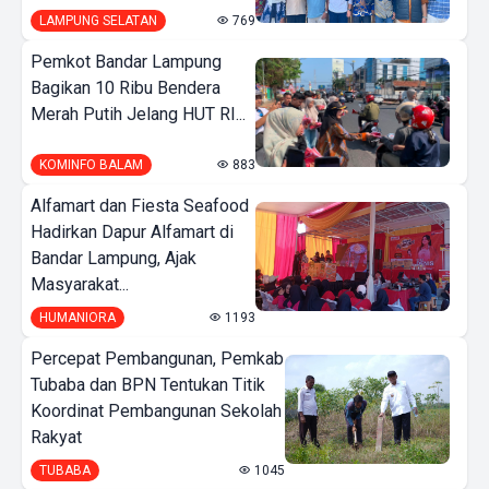
LAMPUNG SELATAN
769
Pemkot Bandar Lampung
Bagikan 10 Ribu Bendera
Merah Putih Jelang HUT RI...
KOMINFO BALAM
883
Alfamart dan Fiesta Seafood
Hadirkan Dapur Alfamart di
Bandar Lampung, Ajak
Masyarakat...
HUMANIORA
1193
Percepat Pembangunan, Pemkab
Tubaba dan BPN Tentukan Titik
Koordinat Pembangunan Sekolah
Rakyat
TUBABA
1045