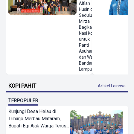
Alfian
Husin dan
Sedulur
Mirza
Bagikan
Nasi Kotak
untuk
Panti
Asuhan
dan Warga
Bandar
Lampung
KOPI PAHIT
Artikel Lainnya
TERPOPULER
Kunjungi Desa Helau di
Triharjo Merbau Mataram,
Bupati Egi Ajak Warga Terus...