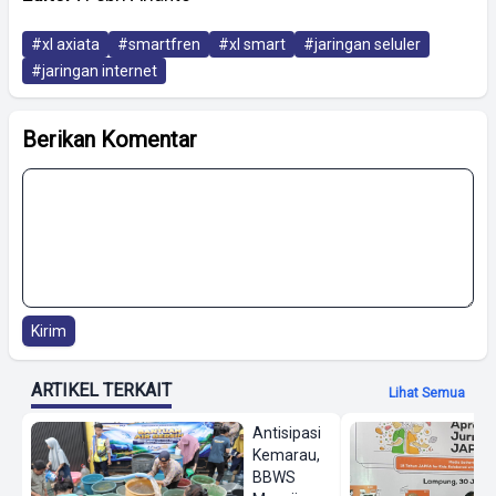
#xl axiata
#smartfren
#xl smart
#jaringan seluler
#jaringan internet
Berikan Komentar
Kirim
ARTIKEL TERKAIT
Lihat Semua
Antisipasi
Kemarau,
BBWS