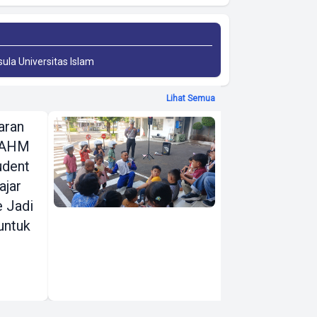
sula Universitas Islam
Lihat Semua
aran
AHM
, AHM
Edukasikan
udent
Tertib Lalu
ajar
Lintas ke
e Jadi
Pelajar Usia
untuk
Dini di
Indonesia