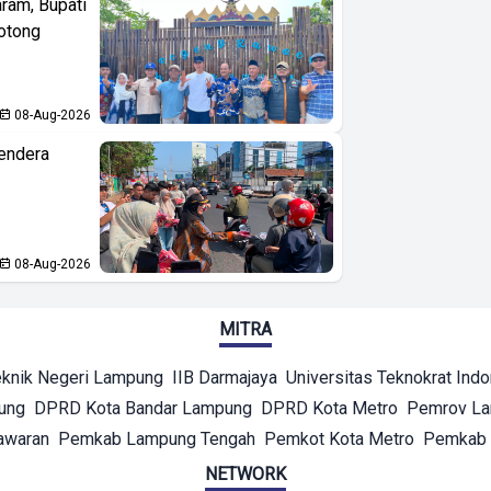
aram, Bupati
otong
08-Aug-2026
endera
08-Aug-2026
MITRA
eknik Negeri Lampung
IIB Darmajaya
Universitas Teknokrat Ind
ung
DPRD Kota Bandar Lampung
DPRD Kota Metro
Pemrov L
awaran
Pemkab Lampung Tengah
Pemkot Kota Metro
Pemkab 
NETWORK