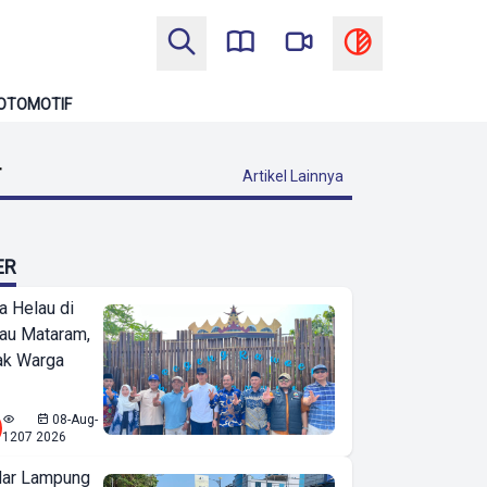
OTOMOTIF
T
Artikel Lainnya
ER
a Helau di
bau Mataram,
jak Warga
08-Aug-
1207
2026
ar Lampung