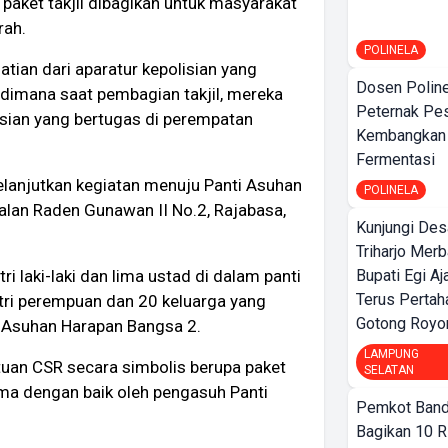
aket takjil dibagikan untuk masyarakat
rah.
POLINELA
atian dari aparatur kepolisian yang
Dosen Polin
 dimana saat pembagian takjil, mereka
Peternak Pe
sian yang bertugas di perempatan
Kembangkan
Fermentasi
melanjutkan kegiatan menuju Panti Asuhan
POLINELA
alan Raden Gunawan II No.2, Rajabasa,
Kunjungi Des
Triharjo Mer
Bupati Egi A
 laki-laki dan lima ustad di dalam panti
Terus Pertah
antri perempuan dan 20 keluarga yang
Gotong Royo
ti Asuhan Harapan Bangsa 2.
LAMPUNG
ntuan CSR secara simbolis berupa paket
SELATAN
ma dengan baik oleh pengasuh Panti
Pemkot Band
Bagikan 10 R