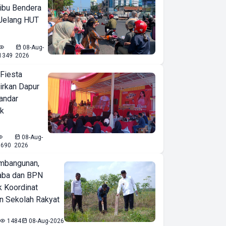
ibu Bendera
 Jelang HUT
08-Aug-
1349
2026
 Fiesta
irkan Dapur
Bandar
ak
08-Aug-
1690
2026
mbangunan,
aba dan BPN
k Koordinat
 Sekolah Rakyat
1484
08-Aug-2026