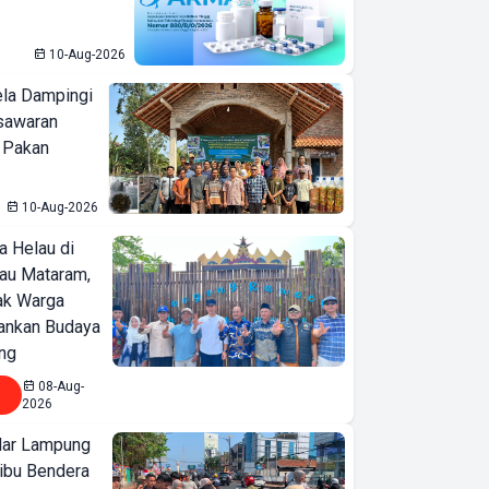
10-Aug-2026
ela Dampingi
sawaran
 Pakan
10-Aug-2026
a Helau di
bau Mataram,
jak Warga
ankan Budaya
ng
08-Aug-
2026
ar Lampung
ibu Bendera