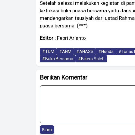
Setelah selesai melakukan kegiatan di pan
ke lokasi buka puasa bersama yaitu Jansur
mendengarkan tausiyah dari ustad Rahman
puasa bersama. (***)
Editor :
Febri Arianto
#TDM
#AHM
#AHASS
#Honda
#Tunas 
#Buka Bersama
#Bikers Soleh
Berikan Komentar
Kirim