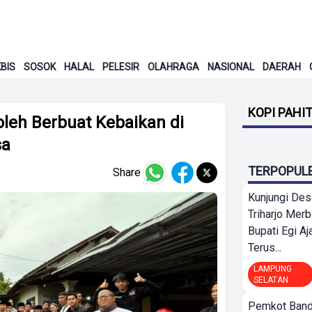
BIS
SOSOK
HALAL
PELESIR
OLAHRAGA
NASIONAL
DAERAH
KOPI PAHI
leh Berbuat Kebaikan di
sa
TERPOPUL
Share
Kunjungi Des
Triharjo Mer
Bupati Egi A
Terus...
LAMPUNG
SELATAN
Pemkot Band