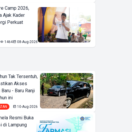
re Camp 2026,
a Ajak Kader
ergi Perkuat
1464
08-Aug-2026
hun Tak Tersentuh,
astikan Akses
 Baru - Baru Ranji
hun ini
ATAN
10-Aug-2026
nela Resmi Buka
i di Lampung