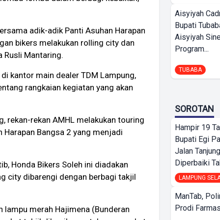
Aisyiyah Cad
Bupati Tubab
i bersama adik-adik Panti Asuhan Harapan
Aisyiyah Sin
an bikers melakukan rolling city dan
Program...
a Rusli Mantaring.
TUBABA
 di kantor main dealer TDM Lampung,
entang rangkaian kegiatan yang akan
SOROTAN
g, rekan-rekan AMHL melakukan touring
Hampir 19 Ta
n Harapan Bangsa 2 yang menjadi
Bupati Egi P
Jalan Tanjung
Diperbaiki Ta
b, Honda Bikers Soleh ini diadakan
 city dibarengi dengan berbagi takjil
LAMPUNG SEL
ManTab, Poli
Prodi Farmas
an lampu merah Hajimena (Bunderan