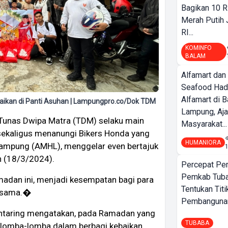
Bagikan 10 R
Merah Putih
RI...
KOMINFO
BALAM
Alfamart dan
Seafood Had
Alfamart di 
aikan di Panti Asuhan | Lampungpro.co/Dok TDM
Lampung, Aj
Tunas Dwipa Matra (TDM) selaku main
Masyarakat...
sekaligus menanungi Bikers Honda yang
HUMANIORA
ampung (AMHL), menggelar even bertajuk
n (18/3/2024).
Percepat Pe
Pemkab Tub
amadan ini, menjadi kesempatan bagi para
Tentukan Titi
sesama.�
Pembangunan
ntaring mengatakan, pada Ramadan yang
TUBABA
berlomba-lomba dalam berbagi kebaikan,