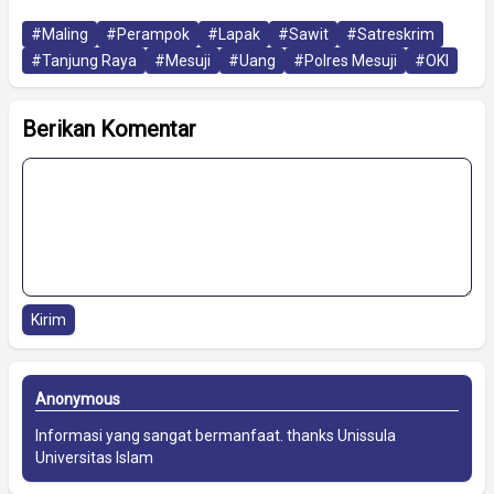
#Maling
#Perampok
#Lapak
#Sawit
#Satreskrim
#Tanjung Raya
#Mesuji
#Uang
#Polres Mesuji
#OKI
Berikan Komentar
Kirim
Anonymous
Informasi yang sangat bermanfaat. thanks
Unissula
Universitas Islam