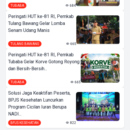
TUBABA
684
Peringati HUT ke-81 RI, Pemkab
Tulang Bawang Gelar Lomba
Senam Udang Manis
TULANG BAWANG
665
Peringati HUT ke-81 RI, Pemkab
Tubaba Gelar Korve Gotong Royong
dan Bersih-Bersih...
TUBABA
665
Solusi Jaga Keaktifan Peserta,
BPJS Kesehatan Luncurkan
Program Cicilan Iuran Berupa
NADI...
BPJS KESEHATAN
822