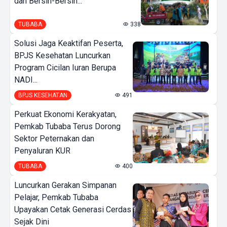
dan Bersih-Bersih...
TUBABA
338
Solusi Jaga Keaktifan Peserta,
BPJS Kesehatan Luncurkan
Program Cicilan Iuran Berupa
NADI...
BPJS KESEHATAN
491
Perkuat Ekonomi Kerakyatan,
Pemkab Tubaba Terus Dorong
Sektor Peternakan dan
Penyaluran KUR
TUBABA
400
Luncurkan Gerakan Simpanan
Pelajar, Pemkab Tubaba
Upayakan Cetak Generasi Cerdas
Sejak Dini