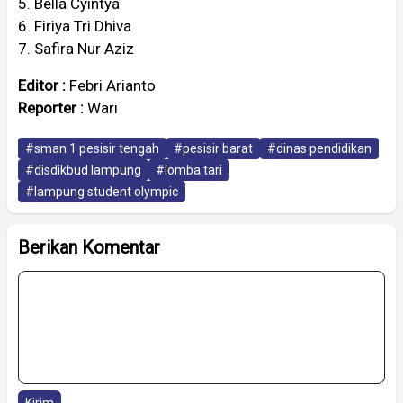
5. Bella Cyintya
6. Firiya Tri Dhiva
7. Safira Nur Aziz
Editor :
Febri Arianto
Reporter :
Wari
#sman 1 pesisir tengah
#pesisir barat
#dinas pendidikan
#disdikbud lampung
#lomba tari
#lampung student olympic
Berikan Komentar
Kirim