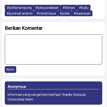
#polda lampung
#perpustakaan
#literasi
#buku
#purwadi arianto
#minat baca
#polisi
#wawasan
Berikan Komentar
Kirim
Anonymous
Informasi yang sangat bermanfaat. thanks
Unissula
Universitas Islam