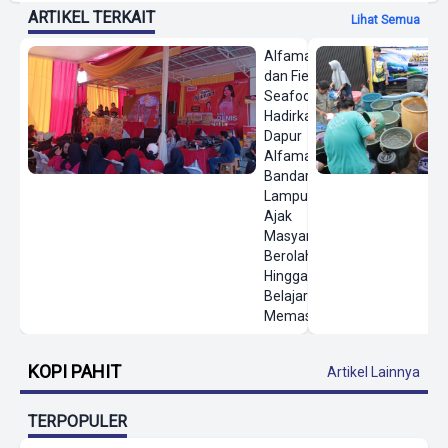
ARTIKEL TERKAIT
Lihat Semua
Alfamart
dan Fiesta
Seafood
Hadirkan
Dapur
Alfamart di
Bandar
Lampung,
Ajak
Masyarakat
Berolahraga
Hingga
Belajar
Memasak
KOPI PAHIT
Artikel Lainnya
TERPOPULER