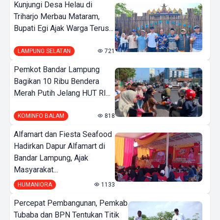
Kunjungi Desa Helau di
Triharjo Merbau Mataram,
Bupati Egi Ajak Warga Terus...
LAMPUNG SELATAN
721
Pemkot Bandar Lampung
Bagikan 10 Ribu Bendera
Merah Putih Jelang HUT RI...
KOMINFO BALAM
818
Alfamart dan Fiesta Seafood
Hadirkan Dapur Alfamart di
Bandar Lampung, Ajak
Masyarakat...
HUMANIORA
1133
Percepat Pembangunan, Pemkab
Tubaba dan BPN Tentukan Titik