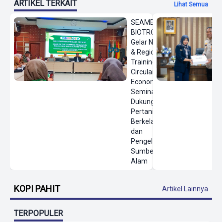
ARTIKEL TERKAIT
Lihat Semua
SEAMEO
BIOTROP
Gelar National
& Regional
Training
Circular
Economy
Seminar
Dukung
Pertanian
Berkelanjutan
dan
Pengelolaan
Sumber Daya
Alam
KOPI PAHIT
Artikel Lainnya
TERPOPULER