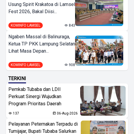
Usung Spirit Krakatoa di Lamsel
Fest 2026, Bakal Diisi...
KOMINFO LAMSEL
843
Ngaben Massal di Balinuraga,
Ketua TP PKK Lampung Selatan
Lihat Masa Depan...
KOMINFO LAMSEL
908
TERKINI
Pemkab Tubaba dan LDII
Perkuat Sinergi Wujudkan
Program Prioritas Daerah
137
06-Aug-2026
Pelayanan Peternakan Terpadu di
Tumijajar, Bupati Tubaba Salurkan