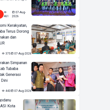
07-Aug-
461
2026
omi Kerakyatan,
ba Terus Dorong
nakan dan
KUR
375
07-Aug-2026
erakan Simpanan
kab Tubaba
tak Generasi
 Dini
443
07-Aug-2026
godanu
ASI Kota