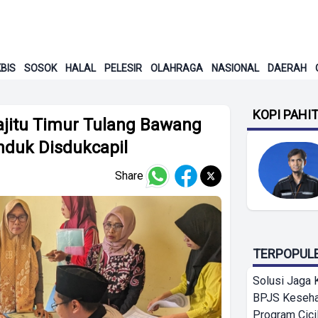
BIS
SOSOK
HALAL
PELESIR
OLAHRAGA
NASIONAL
DAERAH
KOPI PAHI
jitu Timur Tulang Bawang
nduk Disdukcapil
Share
TERPOPUL
Solusi Jaga 
BPJS Keseha
Program Cici