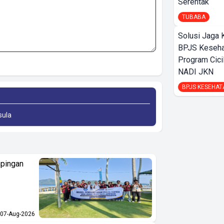
Serentak
TUBABA
Solusi Jaga 
BPJS Keseha
Program Cici
NADI JKN
BPJS KESEHAT
sula
pingan
07-Aug-2026