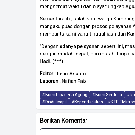
menghemat waktu dan biaya," ungkap Agu
Sementara itu, salah satu warga Kampung
mengaku puas dengan proses pelayanan A
membantu kami yang tinggal jauh dari Kan
"Dengan adanya pelayanan seperti ini, m
dengan mudah, cepat, dan murah, tanpa ha
Hadi. (***)
Editor :
Febri Arianto
Laporan :
Nafian Faiz
#Bumi Dipasena Agung
#Bumi Sentosa
#Ra
#Disdukcapil
#Kependudukan
#KTP Elektron
Berikan Komentar