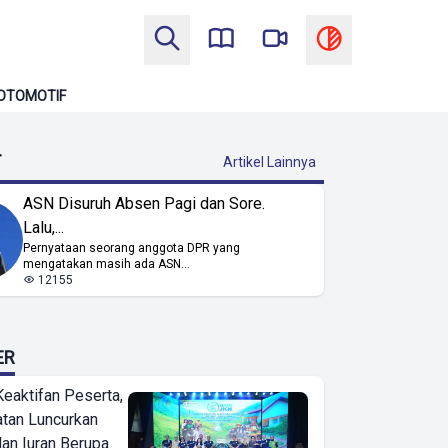
OTOMOTIF
T
Artikel Lainnya
ASN Disuruh Absen Pagi dan Sore.
Lalu,...
Pernyataan seorang anggota DPR yang
mengatakan masih ada ASN...
12155
ER
Keaktifan Peserta,
tan Luncurkan
lan Iuran Berupa