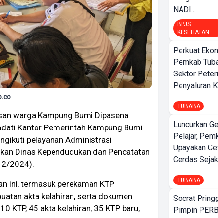
NADI...
BPJS
KESEHATAN
Perkuat Ekon
Pemkab Tuba
Sektor Peter
Penyaluran 
o.co
TUBABA
san warga Kampung Bumi Dipasena
Luncurkan G
dati Kantor Pemerintah Kampung Bumi
Pelajar, Pem
ngikuti pelayanan Administrasi
Upayakan Ce
akan Dinas Kependudukan dan Pencatatan
Cerdas Sejak
/12/2024).
TUBABA
an ini, termasuk perekaman KTP
mbuatan akta kelahiran, serta dokumen
Socrat Pring
110 KTP, 45 akta kelahiran, 35 KTP baru,
Pimpin PERB