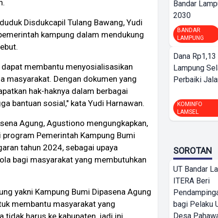
n.
Bandar Lamp
2030
duduk Disdukcapil Tulang Bawang, Yudi
BANDAR
 pemerintah kampung dalam mendukung
LAMPUNG
ebut.
Dana Rp1,13 
g dapat membantu menyosialisasikan
Lampung Sel
a masyarakat. Dengan dokumen yang
Perbaiki Jala
dapatkan hak-haknya dalam berbagai
gga bantuan sosial," kata Yudi Harnawan.
KOMINFO
LAMSEL
asena Agung, Agustiono mengungkapkan,
asi program Pemerintah Kampung Bumi
garan tahun 2024, sebagai upaya
SOROTAN
ola bagi masyarakat yang membutuhkan
UT Bandar L
ITERA Beri
mpung yakni Kampung Bumi Dipasena Agung
Pendamping
ntuk membantu masyarakat yang
bagi Pelak
Desa Pahaw
idak harus ke kabupaten, jadi ini