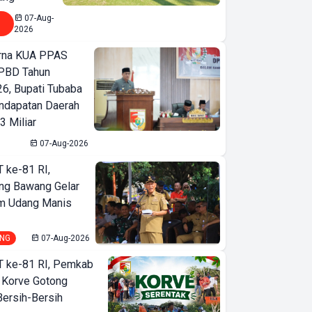
07-Aug-
2026
urna KUA PPAS
PBD Tahun
6, Bupati Tubaba
ndapatan Daerah
3 Miliar
07-Aug-2026
T ke-81 RI,
ng Bawang Gelar
m Udang Manis
NG
07-Aug-2026
T ke-81 RI, Pemkab
 Korve Gotong
ersih-Bersih