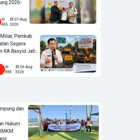
ung 2026-
07-Aug-
465
2026
Miliar, Pemkab
atan Segera
n RA Basyid Jati...
06-Aug-
888
2026
ampung dan
an Hukum
u UMKM
ang