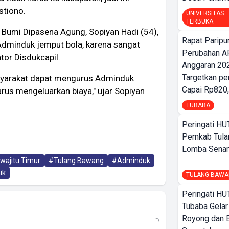
stiono.
UNIVERSITAS
TERBUKA
 Bumi Dipasena Agung, Sopiyan Hadi (54),
Rapat Parip
dminduk jemput bola, karena sangat
Perubahan A
tor Disdukcapil.
Anggaran 202
Targetkan pe
asyarakat dapat mengurus Adminduk
Capai Rp820,
rus mengeluarkan biaya," ujar Sopiyan
TUBABA
Peringati HU
Pemkab Tula
Lomba Sena
wajitu Timur
#Tulang Bawang
#Adminduk
ik
TULANG BAWA
Peringati HU
Tubaba Gelar
Royong dan B