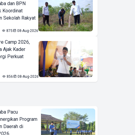
aba dan BPN
k Koordinat
 Sekolah Rakyat
875
08-Aug-2026
re Camp 2026,
a Ajak Kader
ergi Perkuat
856
08-Aug-2026
aba Pacu
inergikan Program
 Daerah di
 2026