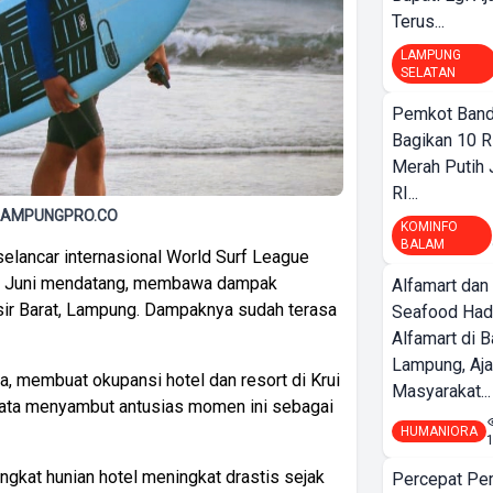
Terus...
LAMPUNG
SELATAN
Pemkot Band
Bagikan 10 R
Merah Putih
RI...
t. LAMPUNGPRO.CO
KOMINFO
BALAM
elancar internasional World Surf League
17 Juni mendatang, membawa dampak
Alfamart dan
isir Barat, Lampung. Dampaknya sudah terasa
Seafood Had
Alfamart di 
Lampung, Aj
ha, membuat okupansi hotel dan resort di Krui
Masyarakat...
sata menyambut antusias momen ini sebagai
HUMANIORA
ngkat hunian hotel meningkat drastis sejak
Percepat Pe