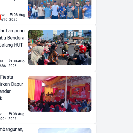
08-Aug-
610
2026
ar Lampung
ibu Bendera
 Jelang HUT
08-Aug-
686
2026
 Fiesta
irkan Dapur
Bandar
ak
08-Aug-
1004
2026
mbangunan,