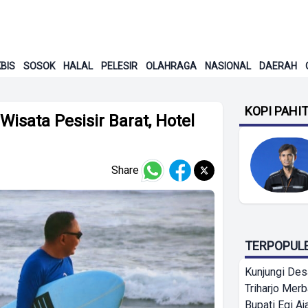
BIS
SOSOK
HALAL
PELESIR
OLAHRAGA
NASIONAL
DAERAH
KOPI PAHI
isata Pesisir Barat, Hotel
Share
TERPOPUL
Kunjungi Des
Triharjo Mer
Bupati Egi A