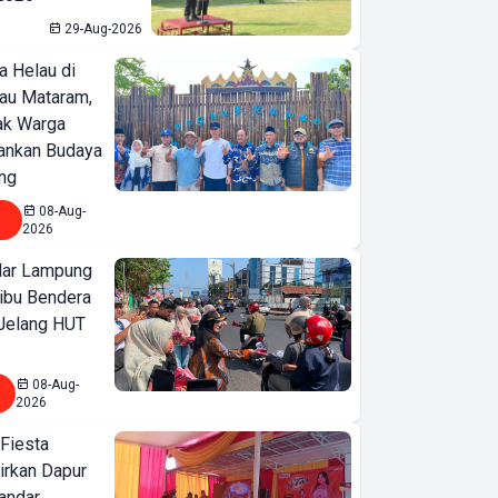
29-Aug-2026
a Helau di
bau Mataram,
jak Warga
ankan Budaya
ng
08-Aug-
2026
ar Lampung
ibu Bendera
 Jelang HUT
08-Aug-
2026
 Fiesta
irkan Dapur
Bandar