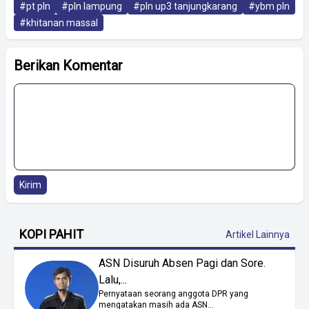
#pt pln
#pln lampung
#pln up3 tanjungkarang
#ybm pln
#khitanan massal
Berikan Komentar
Kirim
KOPI PAHIT
Artikel Lainnya
ASN Disuruh Absen Pagi dan Sore.
Lalu,...
Pernyataan seorang anggota DPR yang
mengatakan masih ada ASN...