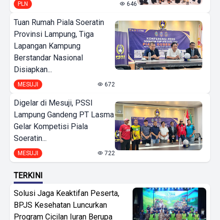
PLN
646
Tuan Rumah Piala Soeratin
Provinsi Lampung, Tiga
Lapangan Kampung
Berstandar Nasional
Disiapkan...
MESUJI
672
Digelar di Mesuji, PSSI
Lampung Gandeng PT Lasma
Gelar Kompetisi Piala
Soeratin...
MESUJI
722
TERKINI
Solusi Jaga Keaktifan Peserta,
BPJS Kesehatan Luncurkan
Program Cicilan Iuran Berupa