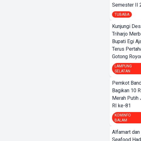
Semester II
TUBABA
Kunjungi Des
Triharjo Mer
Bupati Egi A
Terus Pertah
Gotong Royo
LAMPUNG
SELATAN
Pemkot Band
Bagikan 10 R
Merah Putih
RI ke-81
KOMINFO
BALAM
Alfamart dan
Seafood Had