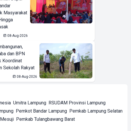
Bandar
ak Masyarakat
Hingga
asak
08-Aug-2026
mbangunan,
aba dan BPN
k Koordinat
 Sekolah Rakyat
08-Aug-2026
onesia
Umitra Lampung
RSUDAM Provinsi Lampung
ampung
Pemkot Bandar Lampung
Pemkab Lampung Selatan
Mesuji
Pemkab Tulangbawang Barat