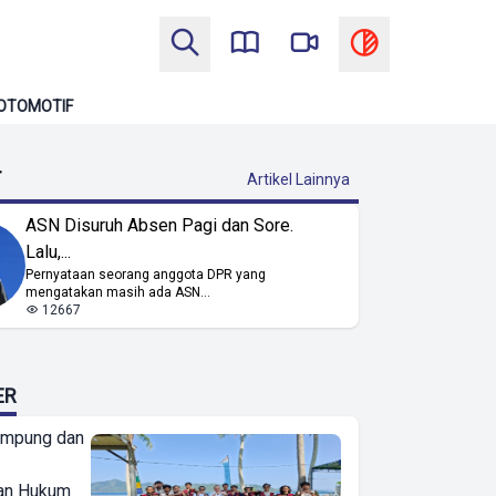
OTOMOTIF
T
Artikel Lainnya
ASN Disuruh Absen Pagi dan Sore.
Lalu,...
Pernyataan seorang anggota DPR yang
mengatakan masih ada ASN...
12667
ER
ampung dan
an Hukum