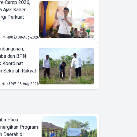
re Camp 2026,
a Ajak Kader
ergi Perkuat
490
08-Aug-2026
mbangunan,
aba dan BPN
k Koordinat
 Sekolah Rakyat
489
08-Aug-2026
aba Pacu
inergikan Program
 Daerah di