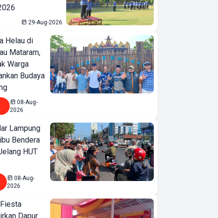
 2026
29-Aug-2026
a Helau di
bau Mataram,
jak Warga
ankan Budaya
ng
08-Aug-
2026
ar Lampung
ibu Bendera
 Jelang HUT
08-Aug-
2026
 Fiesta
irkan Dapur