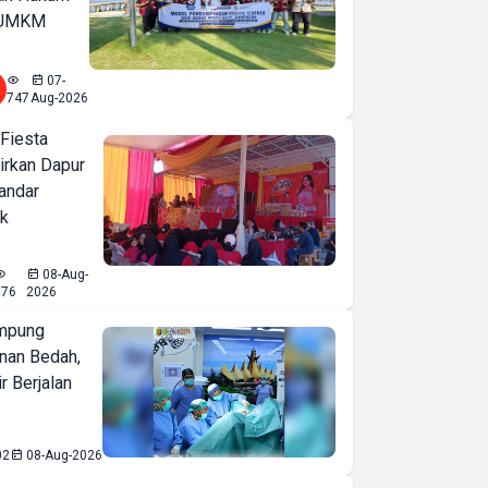
u UMKM
07-
747
Aug-2026
 Fiesta
irkan Dapur
Bandar
ak
08-Aug-
576
2026
mpung
nan Bedah,
r Berjalan
02
08-Aug-2026