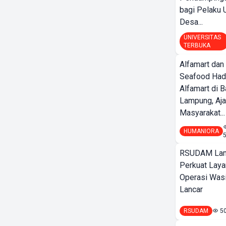
bagi Pelak
Desa...
UNIVERSITAS
TERBUKA
Alfamart dan
Seafood Had
Alfamart di 
Lampung, Aj
Masyarakat...
HUMANIORA
RSUDAM La
Perkuat Laya
Operasi Wasi
Lancar
RSUDAM
5