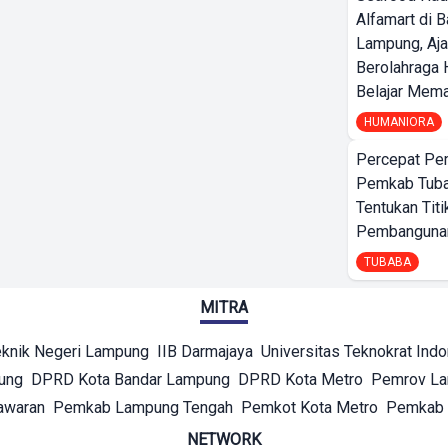
Alfamart di 
Lampung, Aj
Berolahraga 
Belajar Mem
HUMANIORA
Percepat Pe
Pemkab Tub
Tentukan Titi
Pembangunan
TUBABA
MITRA
eknik Negeri Lampung
IIB Darmajaya
Universitas Teknokrat Ind
ung
DPRD Kota Bandar Lampung
DPRD Kota Metro
Pemrov L
awaran
Pemkab Lampung Tengah
Pemkot Kota Metro
Pemkab 
NETWORK