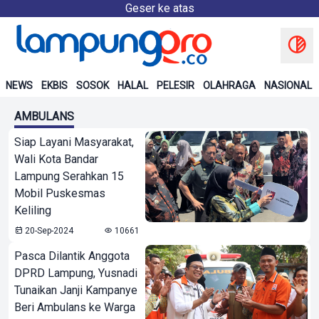
Geser ke atas
NEWS
EKBIS
SOSOK
HALAL
PELESIR
OLAHRAGA
NASIONAL
AMBULANS
Siap Layani Masyarakat,
Wali Kota Bandar
Lampung Serahkan 15
Mobil Puskesmas
Keliling
20-Sep-2024
10661
Pasca Dilantik Anggota
DPRD Lampung, Yusnadi
Tunaikan Janji Kampanye
Beri Ambulans ke Warga