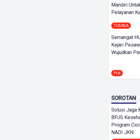
Mandiri Untu
Pelayanan Ke
TUBABA
Semangat HU
Kejari Pesaw
Wujudkan Per
PLN
SOROTAN
Solusi Jaga 
BPJS Keseha
Program Cici
NADI JKN