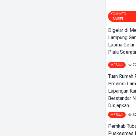
KOMINFO
LAMSEL
Digelar di Me
Lampung Ga
Lasma Gelar
Piala Soeratin
MESUJI
7
Tuan Rumah P
Provinsi Lam
Lapangan K
Berstandar N
Disiapkan...
MESUJI
6
Pemkab Tuba
Puskesmas 