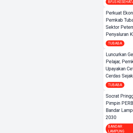
BPJS KESEHAT
Perkuat Ekon
Pemkab Tuba
Sektor Peter
Penyaluran 
TUBABA
Luncurkan G
Pelajar, Pem
Upayakan Ce
Cerdas Sejak
TUBABA
Socrat Pring
Pimpin PERB
Bandar Lamp
2030
BANDAR
LAMPUNG