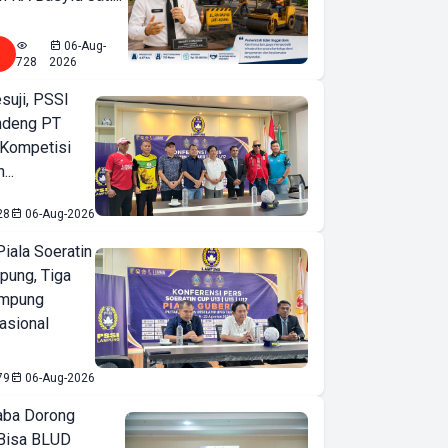
06-Aug-
728
2026
suji, PSSI
ndeng PT
 Kompetisi
...
28
06-Aug-2026
iala Soeratin
pung, Tiga
ampung
asional
79
06-Aug-2026
ba Dorong
Bisa BLUD