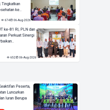
k Tingkatkan
sehatan ke...
674
06-Aug-2026
T ke-81 RI, PLN dan
aran Perkuat Sinergi
baikan...
652
06-Aug-2026
Keaktifan Peserta,
tan Luncurkan
lan Iuran Berupa