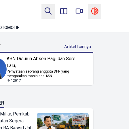
OTOMOTIF
T
Artikel Lainnya
ASN Disuruh Absen Pagi dan Sore.
Lalu,...
Pernyataan seorang anggota DPR yang
mengatakan masih ada ASN...
12017
ER
Miliar, Pemkab
atan Segera
n RA Basyid Jati...