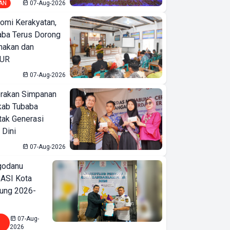
AN
07-Aug-2026
omi Kerakyatan,
ba Terus Dorong
nakan dan
KUR
07-Aug-2026
erakan Simpanan
kab Tubaba
tak Generasi
 Dini
07-Aug-2026
godanu
ASI Kota
ung 2026-
07-Aug-
2026