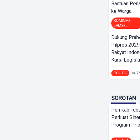
Bantuan Pena
ke Warga...
KOMINFO
LAMSEL
Dukung Prab
Pilpres 2029,
Rakyat Indon
Kursi Legislat
POLITIK
7
SOROTAN
Pemkab Tuba
Perkuat Sine
Program Prio