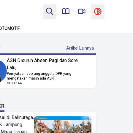
OTOMOTIF
T
Artikel Lainnya
ASN Disuruh Absen Pagi dan Sore.
Lalu,...
Pernyataan seorang anggota DPR yang
mengatakan masih ada ASN...
11544
ER
l di Balinuraga,
K Lampung
 Masa Depan...