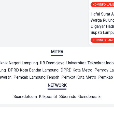
KOMINFO LAM
Hafal Surat A
Warga Rulung
Diganjar Had
Bupati Lampu
KOMINFO LAM
MITRA
eknik Negeri Lampung
IIB Darmajaya
Universitas Teknokrat Ind
ung
DPRD Kota Bandar Lampung
DPRD Kota Metro
Pemrov L
awaran
Pemkab Lampung Tengah
Pemkot Kota Metro
Pemkab 
NETWORK
Suaradotcom
Klikpositif
Siberindo
Goindonesia