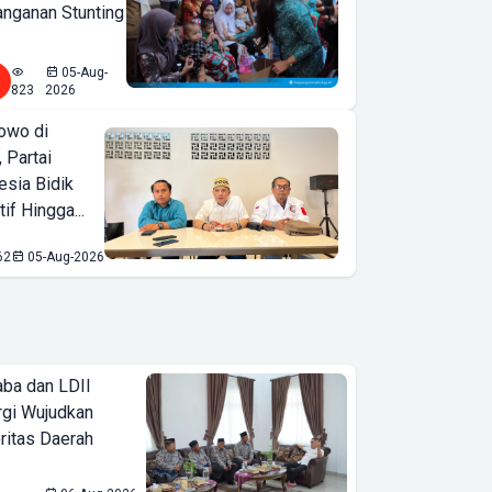
nganan Stunting
05-Aug-
823
2026
owo di
 Partai
esia Bidik
if Hingga...
62
05-Aug-2026
ba dan LDII
rgi Wujudkan
ritas Daerah