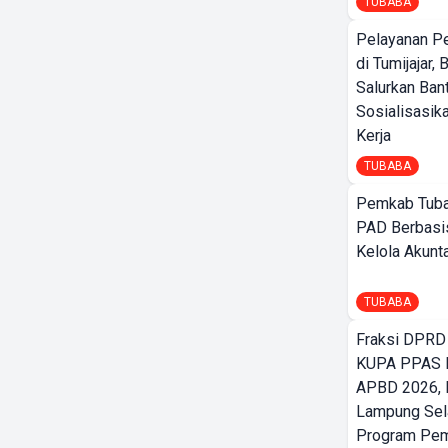
TUBABA
Pelayanan P
di Tumijajar,
Salurkan Ban
Sosialisasik
Kerja
TUBABA
Pemkab Tuba
PAD Berbasis
Kelola Akunt
TUBABA
Fraksi DPRD
KUPA PPAS 
APBD 2026,
Lampung Sela
Program Pe