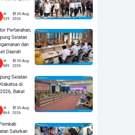
05-Aug-
929
2026
or Pertanahan,
ung Selatan
ngamanan dan
set Daerah
05-Aug-
889
2026
ung Selatan
Krakatoa di
2026, Bakal
05-Aug-
864
2026
 Pemkab
tan Salurkan