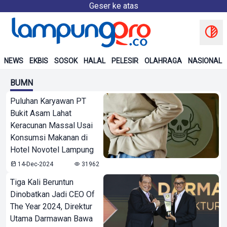
Geser ke atas
NEWS
EKBIS
SOSOK
HALAL
PELESIR
OLAHRAGA
NASIONAL
BUMN
Puluhan Karyawan PT
Bukit Asam Lahat
Keracunan Massal Usai
Konsumsi Makanan di
Hotel Novotel Lampung
14-Dec-2024
31962
Tiga Kali Beruntun
Dinobatkan Jadi CEO Of
The Year 2024, Direktur
Utama Darmawan Bawa