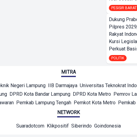
PESISIR BARAT
Dukung Prab
Pilpres 2029,
Rakyat Indon
Kursi Legisla
Perkuat Bas
POLITIK
MITRA
eknik Negeri Lampung
IIB Darmajaya
Universitas Teknokrat Ind
ung
DPRD Kota Bandar Lampung
DPRD Kota Metro
Pemrov L
awaran
Pemkab Lampung Tengah
Pemkot Kota Metro
Pemkab 
NETWORK
Suaradotcom
Klikpositif
Siberindo
Goindonesia