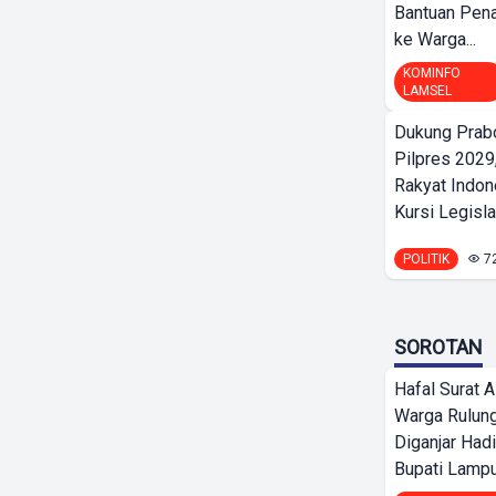
Bantuan Pena
ke Warga...
KOMINFO
LAMSEL
Dukung Prab
Pilpres 2029,
Rakyat Indon
Kursi Legislat
POLITIK
7
SOROTAN
Hafal Surat A
Warga Rulung
Diganjar Had
Bupati Lampu