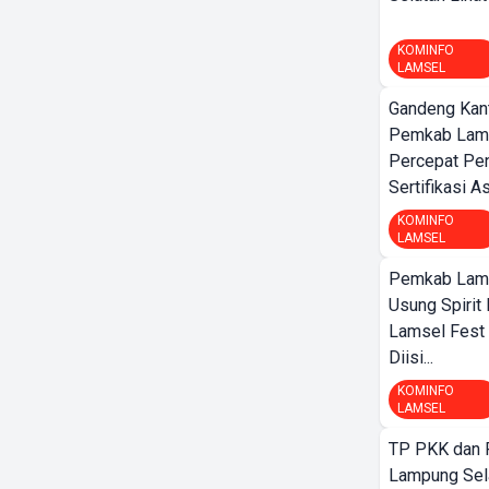
KOMINFO
LAMSEL
Gandeng Kant
Pemkab Lamp
Percepat Pe
Sertifikasi A
KOMINFO
LAMSEL
Pemkab Lamp
Usung Spirit 
Lamsel Fest 
Diisi...
KOMINFO
LAMSEL
TP PKK dan
Lampung Sela