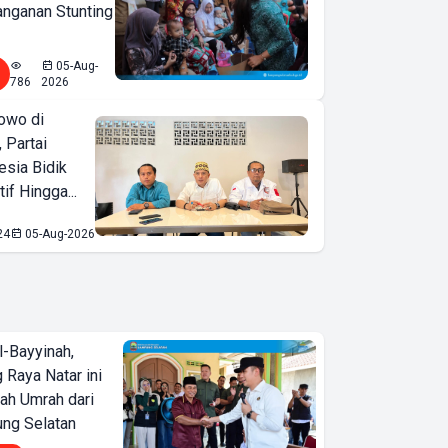
nganan Stunting
05-Aug-
786
2026
owo di
 Partai
esia Bidik
if Hingga...
24
05-Aug-2026
l-Bayyinah,
 Raya Natar ini
iah Umrah dari
ng Selatan