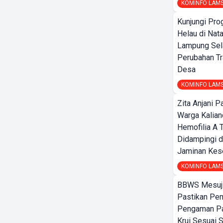
KOMINFO LAM
Kunjungi Pr
Helau di Nata
Lampung Sela
Perubahan T
Desa
KOMINFO LAM
Zita Anjani P
Warga Kalia
Hemofilia A 
Didampingi d
Jaminan Kes
KOMINFO LAM
BBWS Mesuj
Pastikan Pe
Pengaman Pan
Krui Sesuai S