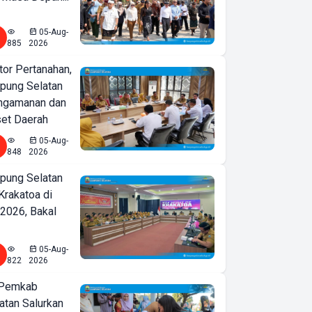
05-Aug-
885
2026
or Pertanahan,
ung Selatan
ngamanan dan
set Daerah
05-Aug-
848
2026
ung Selatan
Krakatoa di
2026, Bakal
05-Aug-
822
2026
 Pemkab
tan Salurkan