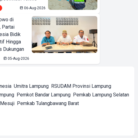
06-Aug-2026
owo di
 Partai
esia Bidik
tif Hingga
is Dukungan
05-Aug-2026
onesia
Umitra Lampung
RSUDAM Provinsi Lampung
ampung
Pemkot Bandar Lampung
Pemkab Lampung Selatan
Mesuji
Pemkab Tulangbawang Barat