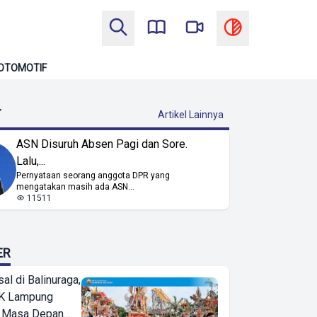
OTOMOTIF
T
Artikel Lainnya
ASN Disuruh Absen Pagi dan Sore.
Lalu,...
Pernyataan seorang anggota DPR yang
mengatakan masih ada ASN...
11511
ER
l di Balinuraga,
K Lampung
 Masa Depan...