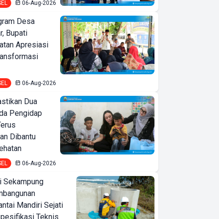
SEL
06-Aug-2026
ogram Desa
r, Bupati
tan Apresiasi
ransformasi
SEL
06-Aug-2026
astikan Dua
nda Pengidap
Terus
an Dibantu
ehatan
SEL
06-Aug-2026
i Sekampung
mbangunan
tai Mandiri Sejati
pesifikasi Teknis