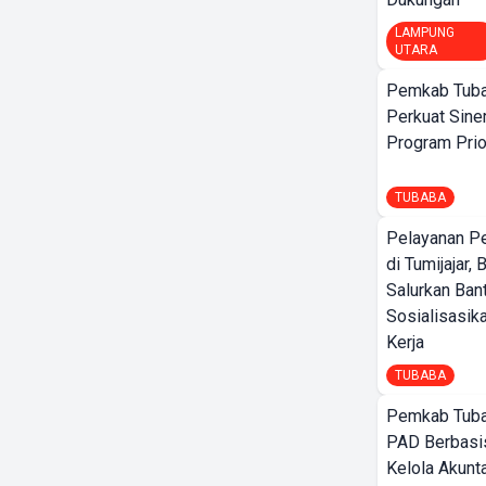
LAMPUNG
UTARA
Pemkab Tuba
Perkuat Sine
Program Prio
TUBABA
Pelayanan P
di Tumijajar,
Salurkan Ban
Sosialisasik
Kerja
TUBABA
Pemkab Tuba
PAD Berbasis
Kelola Akunt