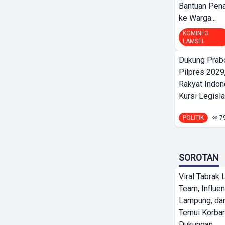
Bantuan Pena
ke Warga...
KOMINFO
LAMSEL
Dukung Prab
Pilpres 2029,
Rakyat Indon
Kursi Legislat
POLITIK
7
SOROTAN
Viral Tabrak 
Team, Influe
Lampung, d
Temui Korban
Dukungan