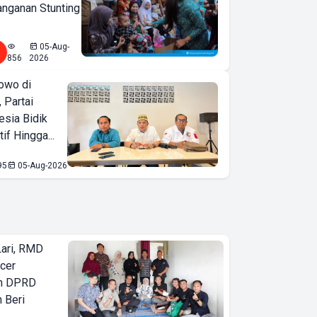
nganan Stunting
05-Aug-
856
2026
owo di
 Partai
esia Bidik
if Hingga...
95
05-Aug-2026
Lari, RMD
ncer
an DPRD
 Beri