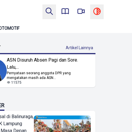
OTOMOTIF
T
Artikel Lainnya
ASN Disuruh Absen Pagi dan Sore.
Lalu,...
Pernyataan seorang anggota DPR yang
mengatakan masih ada ASN...
11575
ER
l di Balinuraga,
K Lampung
 Masa Depan...