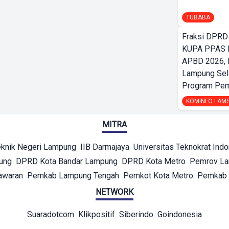
TUBABA
Fraksi DPRD
KUPA PPAS 
APBD 2026,
Lampung Sela
Program Pe
KOMINFO LAM
MITRA
eknik Negeri Lampung
IIB Darmajaya
Universitas Teknokrat Ind
ung
DPRD Kota Bandar Lampung
DPRD Kota Metro
Pemrov L
awaran
Pemkab Lampung Tengah
Pemkot Kota Metro
Pemkab 
NETWORK
Suaradotcom
Klikpositif
Siberindo
Goindonesia