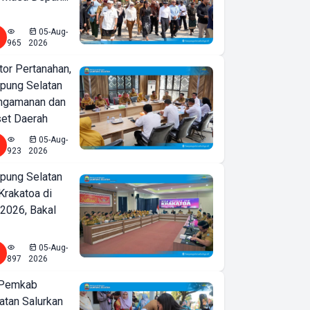
05-Aug-
965
2026
or Pertanahan,
ung Selatan
ngamanan dan
set Daerah
05-Aug-
923
2026
ung Selatan
Krakatoa di
2026, Bakal
05-Aug-
897
2026
 Pemkab
tan Salurkan