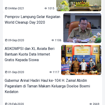
04-Mar-2021
1015
Pemprov Lampung Gelar Kegiatan
World Cleanup Day 2020
09-Sep-2020
1106
ASKOMPSI dan XL Axiata Beri
Bantuan Kuota Data Internet
Gratis Kepada Siswa
01-Sep-2020
1117
Gubernur Arinal Hadiri Haul ke-104 H. Zainal Abidin
Pagaralam di Taman Makam Keluarga Doeloe Boemi
Kedaton
29-Feb-2020
2669