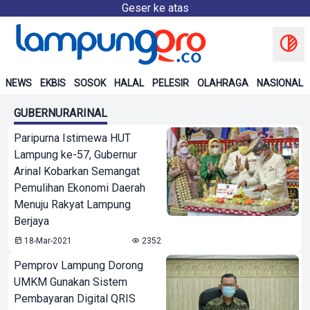
Geser ke atas
NEWS
EKBIS
SOSOK
HALAL
PELESIR
OLAHRAGA
NASIONAL
GUBERNURARINAL
Paripurna Istimewa HUT
Lampung ke-57, Gubernur
Arinal Kobarkan Semangat
Pemulihan Ekonomi Daerah
Menuju Rakyat Lampung
Berjaya
18-Mar-2021
2352
Pemprov Lampung Dorong
UMKM Gunakan Sistem
Pembayaran Digital QRIS