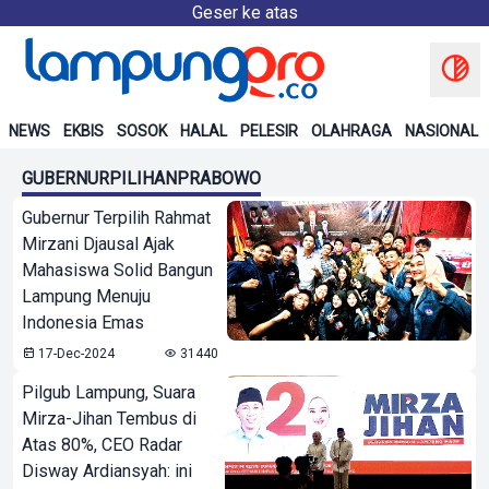
Geser ke atas
NEWS
EKBIS
SOSOK
HALAL
PELESIR
OLAHRAGA
NASIONAL
GUBERNURPILIHANPRABOWO
Gubernur Terpilih Rahmat
Mirzani Djausal Ajak
Mahasiswa Solid Bangun
Lampung Menuju
Indonesia Emas
17-Dec-2024
31440
Pilgub Lampung, Suara
Mirza-Jihan Tembus di
Atas 80%, CEO Radar
Disway Ardiansyah: ini