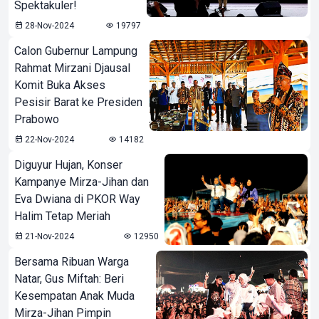
Spektakuler!
28-Nov-2024
19797
Calon Gubernur Lampung
Rahmat Mirzani Djausal
Komit Buka Akses
Pesisir Barat ke Presiden
Prabowo
22-Nov-2024
14182
Diguyur Hujan, Konser
Kampanye Mirza-Jihan dan
Eva Dwiana di PKOR Way
Halim Tetap Meriah
21-Nov-2024
12950
Bersama Ribuan Warga
Natar, Gus Miftah: Beri
Kesempatan Anak Muda
Mirza-Jihan Pimpin