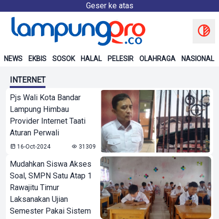
Geser ke atas
NEWS
EKBIS
SOSOK
HALAL
PELESIR
OLAHRAGA
NASIONAL
INTERNET
Pjs Wali Kota Bandar
Lampung Himbau
Provider Internet Taati
Aturan Perwali
16-Oct-2024
31309
Mudahkan Siswa Akses
Soal, SMPN Satu Atap 1
Rawajitu Timur
Laksanakan Ujian
Semester Pakai Sistem